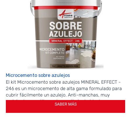
Microcemento sobre azulejos
El kit Microcemento sobre azulejos MINERAL EFFECT -
246 es un microcemento de alta gama formulado para
cubrir fácilmente un azulejo. Anti-manchas, muy
resistente, constituye el revestimiento ideal en
SABER MÁS
renovación de cuarto de baño, de cocina, de todas las
superficies con azulejos. Para rellenar las juntas de su
azulejo, hemos añadido en este kit nuestra nivelación
de granulometría fina RAGREPLUS.