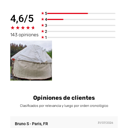
★
5
4,6/5
★
4
★
3
★★★★★
★★★★★
★
2
143 opiniones
★
1
Opiniones de clientes
Clasificados por relevancia y luego por orden cronológico
31/07/2026
Bruno S
- Paris, FR