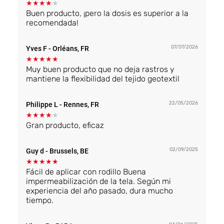
★
★
★
★
★
Buen producto, ¡pero la dosis es superior a la
recomendada!
07/07/2026
Yves F
- Orléans, FR
★
★
★
★
★
Muy buen producto que no deja rastros y
mantiene la flexibilidad del tejido geotextil
22/05/2026
Philippe L
- Rennes, FR
★
★
★
★
★
Gran producto, eficaz
02/09/2025
Guy d
- Brussels, BE
★
★
★
★
★
Fácil de aplicar con rodillo Buena
impermeabilización de la tela. Según mi
experiencia del año pasado, dura mucho
tiempo.