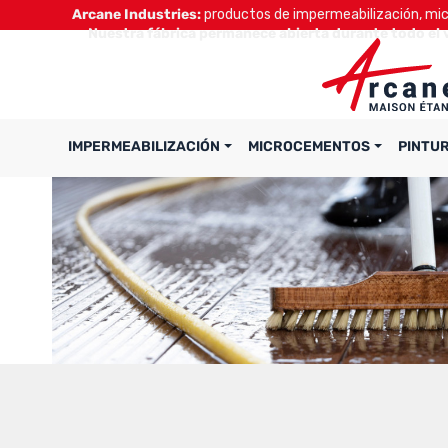
Arcane Industries:
productos de impermeabilización, micr
Nuestra fábrica permanece abierta durante todo el 
IMPERMEABILIZACIÓN
MICROCEMENTOS
PINTU