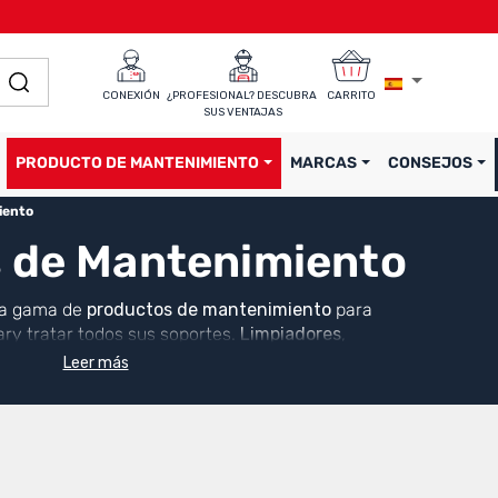
CONEXIÓN
¿PROFESIONAL? DESCUBRA 
CARRITO
SUS VENTAJAS
PRODUCTO DE MANTENIMIENTO
MARCAS
CONSEJOS
iento
 de Mantenimiento
ra gama de
productos de mantenimiento
para
ary tratar todos sus soportes.
Limpiadores
,
 soluciones eficaces contra la suciedad, el moho y
Leer más
a material.