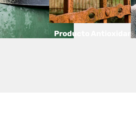
Producto Antioxidan
nte para madera y
metales