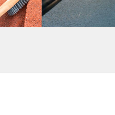
dor de Tejado
Limpiador de Fachad