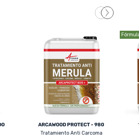
Fórmula
DO
ARCAWOOD PROTECT - 980
Tratamiento Anti Carcoma
AR