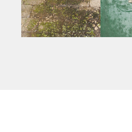
Producto Fungicida, Anti
Decapa
depósito verde