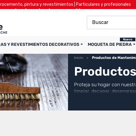
ocemento, pintura y revestimientos | Particulares y profesionales
verano: los plazos de entrega no cambian.
Nuevo
RAS Y REVESTIMIENTOS DECORATIVOS
MOQUETA DE PIEDRA
Inicio
Productos de Mantenim
Productos
Proteja su hogar con nuest
limpiar, decapar, desengras
decapantes
y
fungicidas
:
las grasas, adaptadas a cad