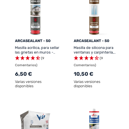
ARCASEALANT - 50
ARCASEALANT - 50
Masilla acrílica, para sellar
Masilla de silicona para
las grietas en muros -
ventanas y carpintería,
ARCAMASEALANT - 49
adhesión óptima -
(9
(9
ARCASEALANT - 50
Comentarios)
Comentarios)
6,50 €
10,50 €
Varias versiones
Varias versiones
disponibles
disponibles