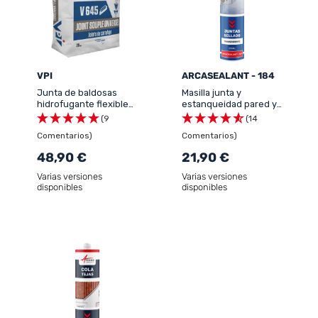
VPI
ARCASEALANT - 184
Junta de baldosas
Masilla junta y
hidrofugante flexible
estanqueidad pared y
para terraza piscina
suelo : ARCASEALANT -
(9
(14
suelo con calefacción
184
Comentarios)
Comentarios)
48,90 €
21,90 €
Varias versiones
Varias versiones
disponibles
disponibles