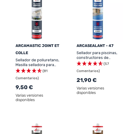
ARCAMASTIC JOINT ET
ARCASEALANT - 47
COLLE
Sellador para piscinas,
constructores de
Sellador de poliuretano,
piscinas, spa, centros de
(57
Masilla selladora para
bienestar -
fisuras y juntas -
(81
Comentarios)
ARCASEALANT - 47
ARCASEALANT - 46
Comentarios)
21,90 €
9,50 €
Varias versiones
disponibles
Varias versiones
disponibles