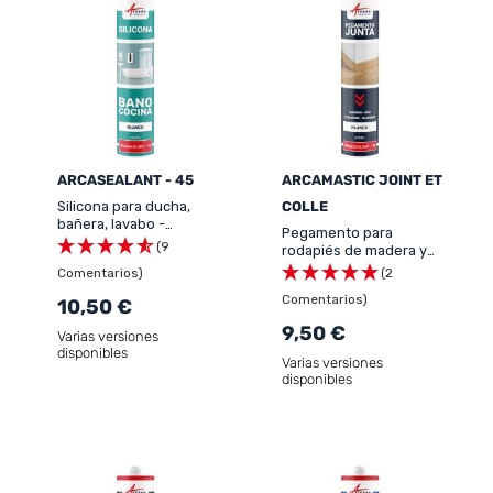
ARCASEALANT - 45
ARCAMASTIC JOINT ET
Silicona para ducha,
COLLE
bañera, lavabo -
Pegamento para
ARCASEALANT - 45
(9
rodapiés de madera y
para azulejos, de fácil
Comentarios)
(2
aplicación ARCASEALANT
Comentarios)
10,50 €
- 43
9,50 €
Varias versiones
disponibles
Varias versiones
disponibles