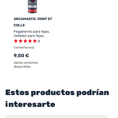
ARCAMASTIC JOINT ET
COLLE
Pegamento para tejas,
Sellador para Tejas
Polímero Híbrido
(4
ARCASEALANT - 1180
Comentarios)
9,50 €
Varias versiones
disponibles
Estos productos podrían
interesarte