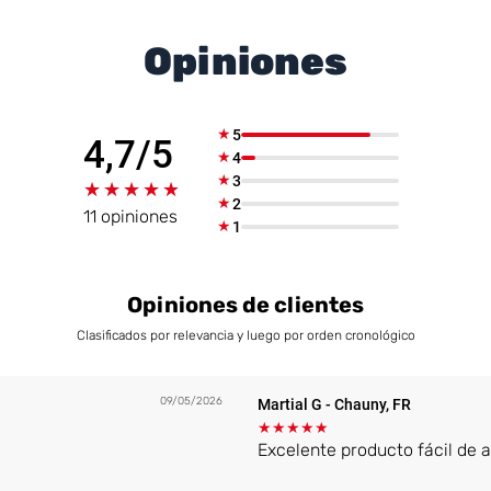
Opiniones
★
5
4,7/5
★
4
★
3
★★★★★
★★★★★
★
2
11 opiniones
★
1
Opiniones de clientes
Clasificados por relevancia y luego por orden cronológico
09/05/2026
Martial G
- Chauny, FR
★
★
★
★
★
Excelente producto fácil de a