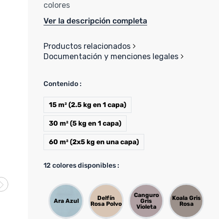
colores
Ver la descripción completa
Productos relacionados
Documentación y menciones legales
Contenido :
15 m² (2.5 kg en 1 capa)
30 m² (5 kg en 1 capa)
60 m² (2x5 kg en una capa)
12
colores disponibles :
Canguro
Delfín
Koala Gris
Ara Azul
Gris
Rosa Polvo
Rosa
Violeta