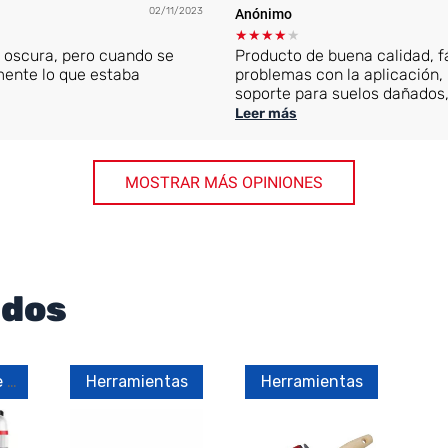
02/11/2023
Anónimo
★
★
★
★
★
uy oscura, pero cuando se
Producto de buena calidad, f
mente lo que estaba
problemas con la aplicación,
soporte para suelos dañados, 
ayuda de una mano.
Leer más
MOSTRAR MÁS OPINIONES
ados
Indispensable según el caso
Herramientas
Herramientas