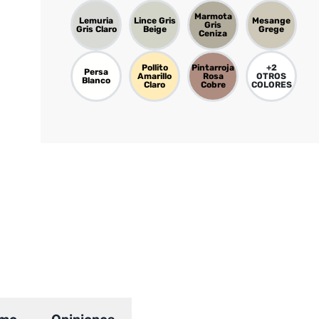
Marmota
Lemuria
Lince Gris
Mesange
Gris
Gris Claro
Beige
Grege
Ceniza
Pollito
Pintarroja
+
2
Persa
Amarillo
Rosa
OTROS
Blanco
Claro
Cobre
COLORES