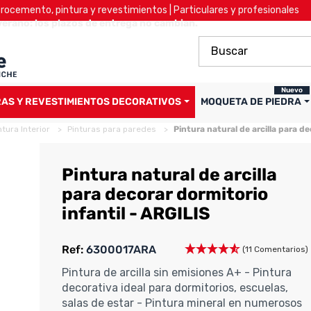
ocemento, pintura y revestimientos | Particulares y profesionales
verano: los plazos de entrega no cambian.
Nuevo
RAS Y REVESTIMIENTOS DECORATIVOS
MOQUETA DE PIEDRA
ntura Interior
Pinturas para paredes
Pintura natural de arcilla para de
Pintura natural de arcilla
para decorar dormitorio
infantil - ARGILIS
Ref:
6300017ARA
(11 Comentarios)
Pintura de arcilla sin emisiones A+ - Pintura
decorativa ideal para dormitorios, escuelas,
salas de estar - Pintura mineral en numerosos