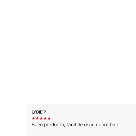
LYDIE P
★
★
★
★
★
Buen producto, fácil de usar, cubre bien