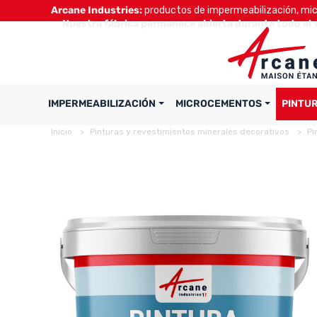
Arcane Industries:
productos de impermeabilización, micr
Nuestra fábrica permanece abierta durante todo el 
IMPERMEABILIZACIÓN
MICROCEMENTOS
PINTU
Inicio
Pinturas y revestimientos minerales decorativos
Pi