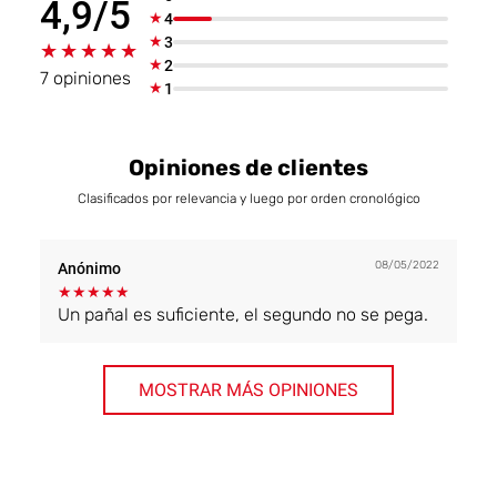
4,9/5
★
4
★
3
★★★★★
★★★★★
★
2
7 opiniones
★
1
Opiniones de clientes
Clasificados por relevancia y luego por orden cronológico
08/05/2022
Anónimo
★
★
★
★
★
Un pañal es suficiente, el segundo no se pega.
MOSTRAR MÁS OPINIONES