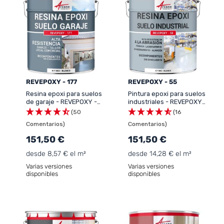
REVEPOXY - 177
REVEPOXY - 55
Resina epoxi para suelos
Pintura epoxi para suelos
de garaje - REVEPOXY -
industriales - REVEPOXY
177
TRÁFICO INTENSO
(50
(16
Comentarios)
Comentarios)
151,50 €
151,50 €
desde 8,57 € el m²
desde 14,28 € el m²
Varias versiones
Varias versiones
disponibles
disponibles