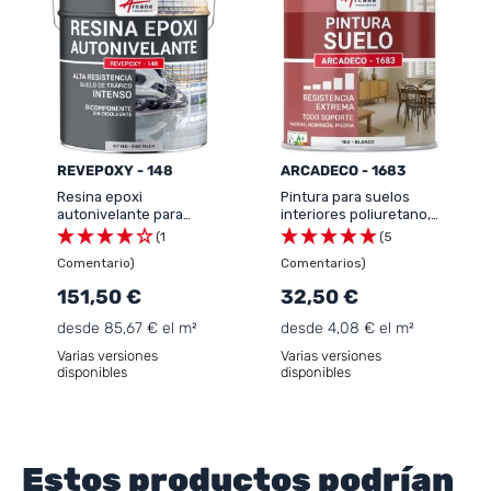
REVEPOXY - 148
ARCADECO - 1683
Resina epoxi
Pintura para suelos
autonivelante para
interiores poliuretano,
suelos, garaje -
multisoportes ARCADECO
(1
(5
REVEPOXY - 148
- 1683
Comentario)
Comentarios)
151,50 €
32,50 €
desde 85,67 € el m²
desde 4,08 € el m²
Varias versiones
Varias versiones
disponibles
disponibles
Estos productos podrían