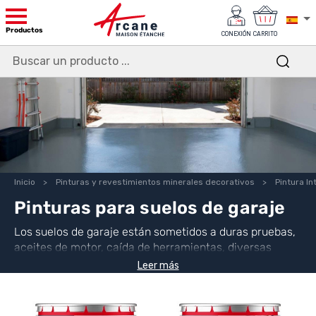
Productos
CONEXIÓN
CARRITO
Inicio
Pinturas y revestimientos minerales decorativos
Pintura In
Pinturas para suelos de garaje
Los suelos de garaje están sometidos a duras pruebas,
aceites de motor, caída de herramientas, diversas
manchas... Aplicar una pintura permite proteger su
Leer más
suelo, aumentar su vida útil y al mismo tiempo aportar
un toque decorativo.