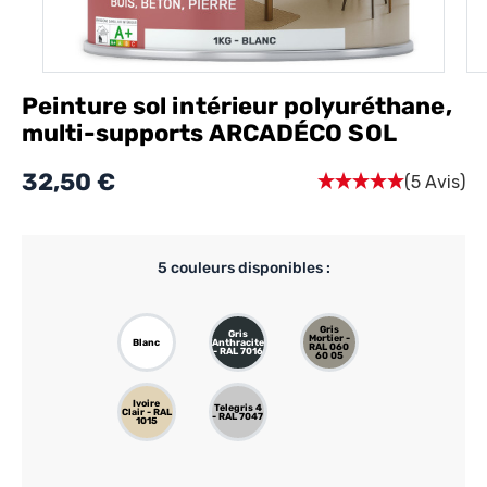
Peinture sol intérieur polyuréthane,
multi-supports ARCADÉCO SOL
32,50 €
(5 Avis)
5
couleurs disponibles :
Gris
Gris
Mortier -
Blanc
Anthracite
RAL 060
- RAL 7016
60 05
Ivoire
Telegris 4
Clair - RAL
- RAL 7047
1015