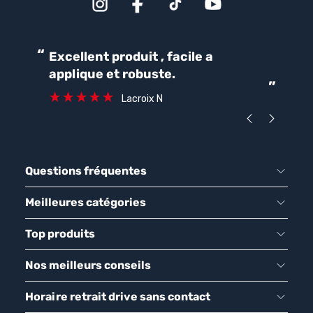
“
“
Excellent produit , facile a
Parfait pour une bonne
applique et robuste.
ét
”
ca
Lacroix N
Questions fréquentes
Meilleures catégories
Top produits
Nos meilleurs conseils
Horaire retrait drive sans contact