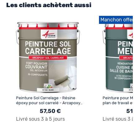
Les clients achètent aussi
Manchon offert
Peinture Sol Carrelage - Résine
Peinture pour Meub
époxy pour sol carrelé - Arcapoxy
plan de travail et S
Sol Carrelage
ARCAPOXY MEUBL
57,50 €
51,5
Livré sous 3 à 5 jours
Livré sous 3 à 5