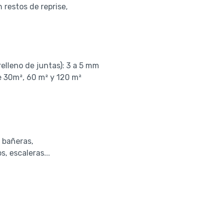
 restos de reprise,
relleno de juntas): 3 a 5 mm
e 30m², 60 m² y 120 m²
 bañeras,
s, escaleras...