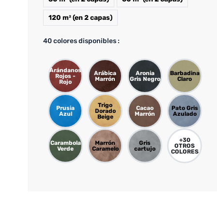
120 m² (en 2 capas)
40
colores disponibles :
Arándanos
Arábica
Aronia
Barbadina
Rojos -
Marrón
Gris Negro
Claro
Rojo
Trigo
Prusia
Cacao
Pato Gris
Dorado
Azul
Marrón
Azulado
Beige
+
30
Carambola
Marrón
Gris
OTROS
Verde
Caramelo
cartujo
COLORES