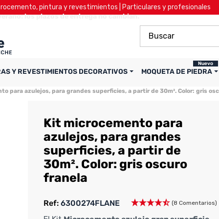
ocemento, pintura y revestimientos | Particulares y profesionales
verano: los plazos de entrega no cambian.
Nuevo
RAS Y REVESTIMIENTOS DECORATIVOS
MOQUETA DE PIEDRA
o para azulejos, para grandes superficies, a partir de 30m². Color: gris os
Kit microcemento para
azulejos, para grandes
superficies, a partir de
30m². Color: gris oscuro
franela
Ref:
6300274FLANE
(8 Comentarios)