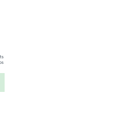
ts
os