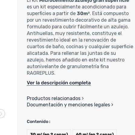
El Kit
Microcemento azulejo gran superficie
es un kit especialmente acondicionado para
superficies a partir de
30m²
. Está compuesto
por un revestimiento decorativo de alta gama
formulado para cubrir fácilmente un azulejo.
Antihuellas, muy resistente, constituye el
revestimiento ideal en la renovación de
cuartos de baño, cocinas y cualquier superficie
alicatada. Para rellenar las juntas de su
azulejo, hemos añadido en este kit nuestro
autonivelante de granulometría fina
RAGREPLUS.
Ver la descripción completa
Productos relacionados
Documentación y menciones legales
Contenido :
30 m² (en 2 capas)
60 m² (en 2 capas)