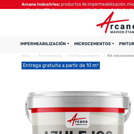
Arcane Industries:
productos de impermeabilización, micr
Nuestra fábrica permanece abierta durante todo el 
IMPERMEABILIZACIÓN
MICROCEMENTOS
PINTU
Inicio
Microcemento
Kit Microcemento
Kit microcement
Entrega gratuita a partir de 10 m²