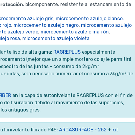
protección
, bicomponente, resistente al estancamiento de
crocemento azulejo gris
,
microcemento azulejo blanco
,
 rojo
,
microcemento
azulejo negro
,
microcemento azulejo
to azulejo verde
,
microcemento azulejo marrón
,
lejo rosa
,
microcemento azulejo violeta
ante liso de alta gama:
RAGREPLUS
especialmente
rocemento (mejor que un simple mortero cola) le permitirá
el espectro de las juntas - consumo de 2kg/m²
hundidas, será necesario aumentar el consumo a 3kg/m² de
IBER
en la capa de autonivelante RAGREPLUS con el fin de
o de fisuración debido al movimiento de las superficies,
los antiguos gres.
utonivelante fibrado P4S:
ARCASURFACE - 252
+
kit