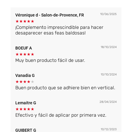
10/06/2025
Véronique d
- Salon-de-Provence, FR
★
★
★
★
★
¡Complemento imprescindible para hacer
desaparecer esas feas baldosas!
18/10/2024
BOEUF A
★
★
★
★
★
Muy buen producto fácil de usar.
10/10/2024
Vanadia G
★
★
★
★
★
Buen producto que se adhiere bien en vertical.
28/04/2024
Lemaitre G
★
★
★
★
★
Efectivo y fácil de aplicar por primera vez.
10/12/2023
GUIBERT G