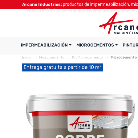
Arcane Industries:
productos de impermeabilización, micr
Nuestra fábrica permanece abierta durante todo el 
IMPERMEABILIZACIÓN
MICROCEMENTOS
PINTU
Inicio
Microcemento
Kit Microcemento
Microcemento 
Entrega gratuita a partir de 10 m²