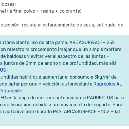
aldosas)
ría fina: polvo + resina + colorante)
otección, resiste al estancamiento de agua, satinado, de
 autonivelante liso de alta gama: ARCASURFACE - 252
con nuestro microcemento (mejor que un simple mortero
o de baldosas y evitar ver el espectro de las juntas -
a juntas de 2mm de ancho y de profundidad, más allá
LUS
).
 hundidas habrá que aumentar el consumo a 3kg/m² de
de optar por una nivelación autonivelante
Ragreplus AL
Protección
.
IBER en la capa de mortero autonivelante RAGREPLUS para
go de fisuración debida a un movimiento del soporte. Para
o autonivelante fibrado P4S: ARCASURFACE - 252 + kit