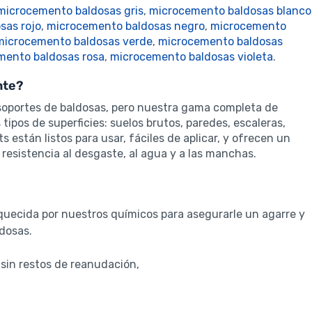
microcemento baldosas gris
,
microcemento baldosas blanco
sas rojo
,
microcemento baldosas negro
,
microcemento
microcemento baldosas verde
,
microcemento baldosas
mento baldosas rosa
,
microcemento baldosas violeta
.
nte?
 soportes de baldosas, pero nuestra gama completa de
ipos de superficies: suelos brutos, paredes, escaleras,
s están listos para usar, fáciles de aplicar, y ofrecen un
esistencia al desgaste, al agua y a las manchas.
quecida por nuestros químicos para asegurarle un agarre y
ldosas.
 sin restos de reanudación,