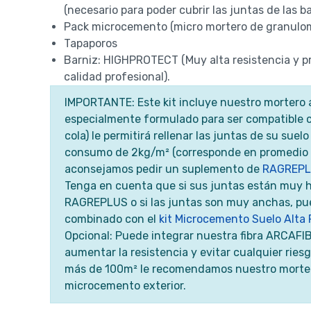
(necesario para poder cubrir las juntas de las b
Pack microcemento (micro mortero de granulomet
Tapaporos
Barniz: HIGHPROTECT (Muy alta resistencia y pr
calidad profesional).
IMPORTANTE: Este kit incluye nuestro mortero
especialmente formulado para ser compatible 
cola) le permitirá rellenar las juntas de su suel
consumo de 2kg/m² (corresponde en promedio 
aconsejamos pedir un suplemento de
RAGREP
Tenga en cuenta que si sus juntas están muy
RAGREPLUS o si las juntas son muy anchas, pue
combinado con el
kit Microcemento Suelo Alta 
Opcional: Puede integrar nuestra fibra ARCAF
aumentar la resistencia y evitar cualquier ries
más de 100m² le recomendamos nuestro morter
microcemento exterior.