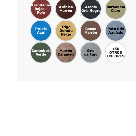
Arándanos
Arábica
Aronia
Barbadina
Rojos -
Marrón
Gris Negro
Claro
Rojo
Trigo
Prusia
Cacao
Pato Gris
Dorado
Azul
Marrón
Azulado
Beige
+
30
Carambola
Marrón
Gris
OTROS
Verde
Caramelo
cartujo
COLORES