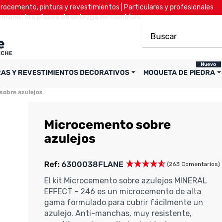
ocemento, pintura y revestimientos | Particulares y profesionales
verano: los plazos de entrega no cambian.
Nuevo
RAS Y REVESTIMIENTOS DECORATIVOS
MOQUETA DE PIEDRA
sobre azulejos
Microcemento sobre
azulejos
Ref:
6300038FLANE
(263 Comentarios)
El kit Microcemento sobre azulejos MINERAL
EFFECT - 246 es un microcemento de alta
gama formulado para cubrir fácilmente un
azulejo. Anti-manchas, muy resistente,