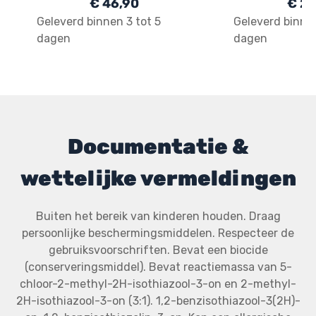
€ 46,90
€ 21
- 213
Geleverd binnen 3 tot 5
Geleverd binnen
dagen
dagen
Documentatie &
wettelijke vermeldingen
Buiten het bereik van kinderen houden. Draag
persoonlijke beschermingsmiddelen. Respecteer de
gebruiksvoorschriften. Bevat een biocide
(conserveringsmiddel). Bevat reactiemassa van 5-
chloor-2-methyl-2H-isothiazool-3-on en 2-methyl-
2H-isothiazool-3-on (3:1). 1,2-benzisothiazool-3(2H)-