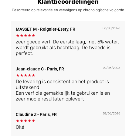
Klantbeoordelingen
Gesorteerd op relevantie en vervolgens op chronologische volgorde
06/08/2026
MASSET M
- Reignier-Ésery, FR
★
★
★
★
★
zeer goede verf. De eerste laag, met 5% water,
wordt gebruikt als hechtlaag. De tweede is
perfect.
27/06/2026
Jean-claude C
- Paris, FR
★
★
★
★
★
De levering is consistent en het product is
uitstekend
Een verf die gemakkelijk te gebruiken is en
zeer mooie resultaten oplevert
09/06/2026
Claudine Z
- Paris, FR
★
★
★
★
★
Oké