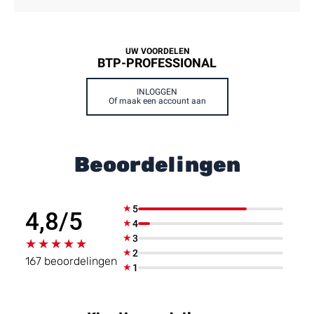
UW VOORDELEN
BTP-PROFESSIONAL
INLOGGEN
Of maak een account aan
Beoordelingen
★
5
4,8/5
★
4
★
3
★★★★★
★★★★★
★
2
167 beoordelingen
★
1