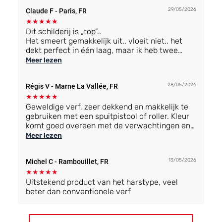
29/05/2026
Claude F
- Paris, FR
★
★
★
★
★
Dit schilderij is „top”..
Het smeert gemakkelijk uit.. vloeit niet.. het
dekt perfect in één laag, maar ik heb twee
lagen aangebracht om de gebruiksaanwijzing
Meer lezen
te respecteren.. het ruikt niet.. en het resultaat
is perfect. Ik zou dit product zonder aarzelen
28/05/2026
Régis V
- Marne La Vallée, FR
aanbevelen.
★
★
★
★
★
Geweldige verf, zeer dekkend en makkelijk te
gebruiken met een spuitpistool of roller. Kleur
komt goed overeen met de verwachtingen en
in overeenstemming met de presentatie op de
Meer lezen
site. Echt heel tevreden over het product en
over de distributeur. Ik ben geïnteresseerd in
13/05/2026
Michel C
- Rambouillet, FR
andere producten, ik blijf op de hoogte.
★
★
★
★
★
Uitstekend product van het harstype, veel
beter dan conventionele verf