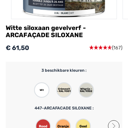
Witte siloxaan gevelverf -
ARCAFAÇADE SILOXANE
€ 61,50
(167)
3
beschikbare kleuren :
Crèmewit
Witgrijs -
Wit
- RAL 9001
RAL 9002
447-ARCAFACADE SILOXANE :
Rood
Oranje
Geel
Grijs
Beige