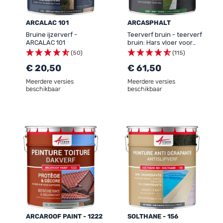
ARCALAC 101
ARCASPHALT
Bruine ijzerverf -
Teerverf bruin - teerverf
ARCALAC 101
bruin: Hars vloer voor
asfalt, teer, verharding -
(50)
(115)
ARCASPHALT
€ 20,50
€ 61,50
Meerdere versies
Meerdere versies
beschikbaar
beschikbaar
ARCAROOF PAINT - 1222
SOLTHANE - 156