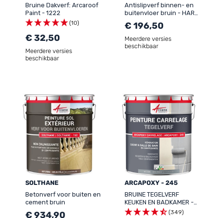
Bruine Dakverf: Arcaroof
Antislipverf binnen- en
Paint - 1222
buitenvloer bruin - HARS
SOLTHANE - 156
(10)
€ 196,50
€ 32,50
Meerdere versies
beschikbaar
Meerdere versies
beschikbaar
SOLTHANE
ARCAPOXY - 245
Betonverf voor buiten en
BRUINE TEGELVERF
cement bruin
KEUKEN EN BADKAMER -
ARCAPOXY - 245
(349)
€ 934,90