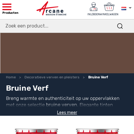
Producten
INLOGGEN
WINKELWAGEN
Home
Decoratieve verven en pleisters
Bruine Verf
Bruine Verf
Breng warmte en authenticiteit op uw oppervlakken
met onze selectie
bruine verven.
Elegante tinten
(Oranjegrijs, Grijsbeige, Lichtbruin…) voor duurzame en
Lees meer
verfijnde afwerkingen.
Technische en decoratieve
verven
, geschikt voor al uw projecten.