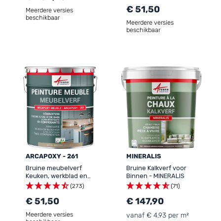
€ 51,50
Meerdere versies
beschikbaar
Meerdere versies
beschikbaar
ARCAPOXY - 261
MINERALIS
Bruine meubelverf
Bruine Kalkverf voor
Keuken, werkblad en
Binnen - MINERALIS
Badkamer - ARCAPOXY -
(273)
(71)
261
€ 51,50
€ 147,90
Meerdere versies
vanaf € 4,93 per m²