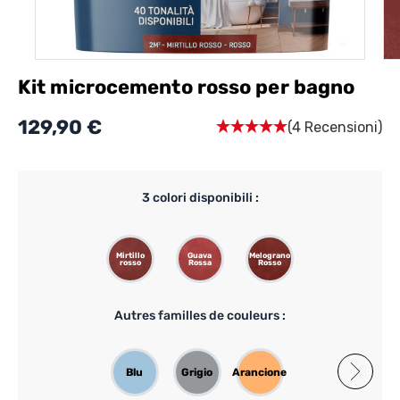
Kit microcemento rosso per bagno
129,90 €
(4 Recensioni)
3
colori disponibili :
Mirtillo
Guava
Melograno
rosso
Rossa
Rosso
Autres familles de couleurs :
Blu
Grigio
Arancione
Rosa
Verde