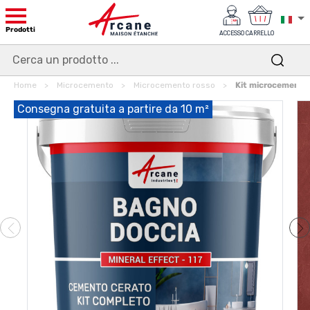
Prodotti
ACCESSO
CARRELLO
Home
Microcemento
Microcemento rosso
Kit microcemento
Consegna gratuita a partire da 10 m²