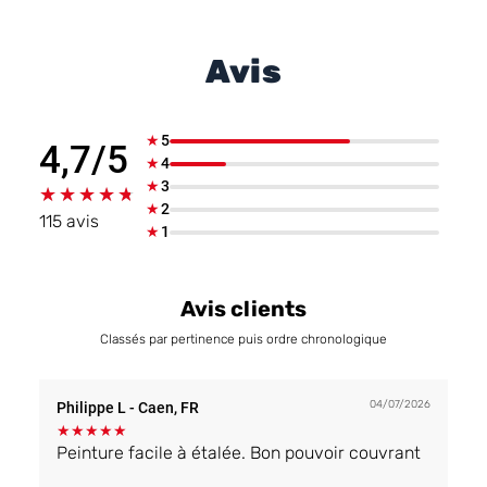
Avis
★
5
4,7/5
★
4
★
3
★★★★★
★★★★★
★
2
115 avis
★
1
Avis clients
Classés par pertinence puis ordre chronologique
04/07/2026
Philippe L
- Caen, FR
★
★
★
★
★
Peinture facile à étalée. Bon pouvoir couvrant