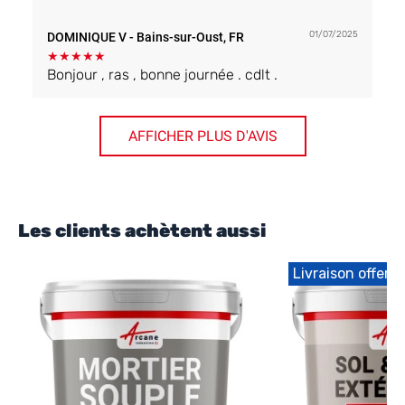
entre les gravillons, le sol est préservé.
01/07/2025
DOMINIQUE V
- Bains-sur-Oust, FR
★
★
★
★
★
Bonjour , ras , bonne journée . cdlt .
AFFICHER PLUS D'AVIS
Les clients achètent aussi
Livraison offert