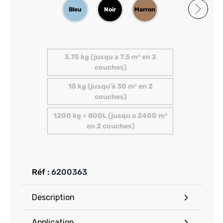
Bleu
Noir
Marron
Rouge
Gris
3.75 kg (jusqu a 7.5 m² en 2
couches)
15 kg (jusqu'à 30 m² en 2
couches)
1200 kg = 800L (jusqu a 2400 m²
en 2 couches)
Réf :
6200363
Description
Application