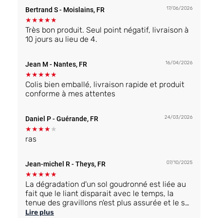
17/06/2026
Bertrand S
- Moislains, FR
★
★
★
★
★
Très bon produit. Seul point négatif, livraison à
10 jours au lieu de 4.
16/04/2026
Jean M
- Nantes, FR
★
★
★
★
★
Colis bien emballé, livraison rapide et produit
conforme à mes attentes
24/03/2026
Daniel P
- Guérande, FR
★
★
★
★
★
ras
07/10/2025
Jean-michel R
- Theys, FR
★
★
★
★
★
La dégradation d'un sol goudronné est liée au
fait que le liant disparait avec le temps, la
tenue des gravillons n'est plus assurée et le sol
se dégrade. Résine sol recrée un nouveau lien
Lire plus