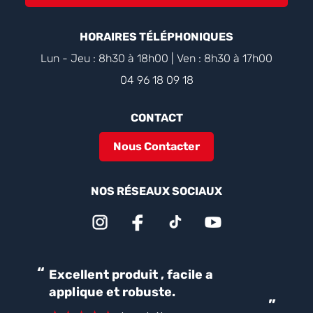
HORAIRES TÉLÉPHONIQUES
Lun - Jeu : 8h30 à 18h00 | Ven : 8h30 à 17h00
04 96 18 09 18
CONTACT
Nous Contacter
NOS RÉSEAUX SOCIAUX
“
“
Excellent produit , facile a
Parfait pour une bonne
applique et robuste.
ét
”
ca