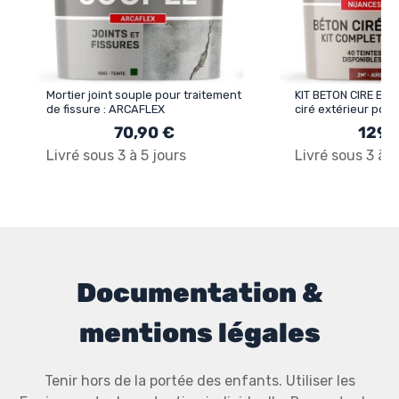
Mortier joint souple pour traitement
KIT BETON CIRE EXT
de fissure : ARCAFLEX
ciré extérieur pour 
terrasse, balcon, e
70,90 €
129,
Livré sous 3 à 5 jours
Livré sous 3 à 5
Documentation &
mentions légales
Tenir hors de la portée des enfants. Utiliser les