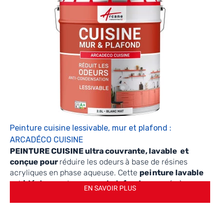
Peinture cuisine lessivable, mur et plafond :
ARCADÉCO CUISINE
PEINTURE CUISINE ultra couvrante, lavable
et
conçue pour
réduire les odeurs
à base de résines
acryliques en phase aqueuse. Cette
peinture lavable
est
idéale
pour les
murs et plafonds
exposés à
EN SAVOIR PLUS
l’humidité et aux odeurs persistantes.
Emissions dans l'air intérieur : A+