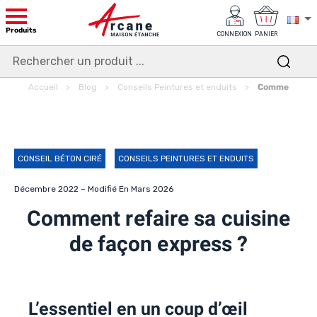
Produits
CONNEXION
PANIER
Accueil
Blog
Conseils Peintures et enduits
Comment refai
CONSEIL BÉTON CIRÉ
CONSEILS PEINTURES ET ENDUITS
Décembre 2022 – Modifié En Mars 2026
Comment refaire sa cuisine
de façon express ?
L’essentiel en un coup d’œil