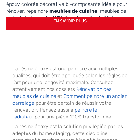
époxy colorée décorative bi-composante idéale pour
rénover, repeindre
meubles de cuisine
, meubles de
salle de bain en
stratifié, laqué
,
portes intérieures
,
EN SAVOIR PLUS
mélaminés
,
bois
,
formica
. Cette résine est également
recommandée comme
peinture époxy pour table
et
plan de travail
. Elle s’applique sans sous-couche
directement sur tous supports.
La résine époxy est une peinture aux multiples
qualités, qui doit être appliquée selon les règles de
l’art pour une longévité maximale. Consultez
attentivement nos dossiers
Rénovation des
meubles de cuisine
et
Comment peindre un ancien
carrelage
pour être certain de réussir votre
rénovation. Pensez aussi à
peindre le
radiateur
pour une pièce 100% transformée.
La résine époxy est la solution privilégiée par les
adeptes du home staging, cette discipline