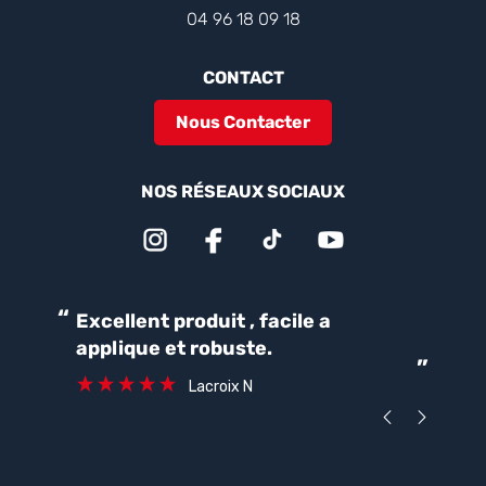
04 96 18 09 18
CONTACT
Nous Contacter
NOS RÉSEAUX SOCIAUX
“
“
Excellent produit , facile a
Parfait pour une bonne
applique et robuste.
ét
”
ca
Lacroix N