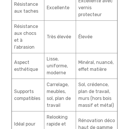
Excellente avec
Résistance
Excellente
vernis
aux taches
protecteur
Résistance
aux chocs
Très élevée
Élevée
et à
l’abrasion
Lisse,
Aspect
Minéral, nuancé,
uniforme,
esthétique
effet matière
moderne
Carrelage,
Sol, crédence,
Supports
meubles,
plan de travail,
compatibles
sol, plan de
murs (hors bois
travail
massif et métal)
Relooking
Rénovation déco
Idéal pour
rapide et
haut de gamme