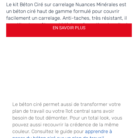
Le kit Béton Ciré sur carrelage Nuances Minérales est
un béton ciré haut de gamme formulé pour couvrir
facilement un carrelage. Anti-taches, très résistant, il
constitue le revêtement idéal en rénovation de salle de
EN SAVOIR PLUS
bain, de cuisine, de toutes surfaces carrelées. Afin de
combler les joints de votre carrelage, nous avons
ajouté dans ce kit notre ragréage de fine granulométrie
RAGREPLUS.
Le béton ciré permet aussi de transformer votre
plan de travail ou votre îlot central sans avoir
besoin de tout démonter. Pour un total look, vous
pouvez aussi recouvrir la crédence de la même
couleur. Consultez le guide pour
apprendre à