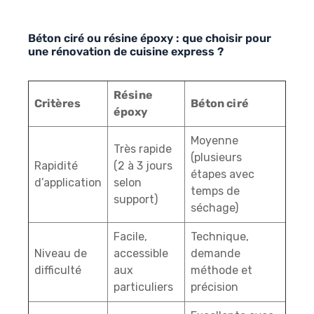
Expertise technique : produit certifié par un
laboratoire agréé et indépendant.
Béton ciré ou résine époxy : que choisir pour
une rénovation de cuisine express ?
Résine
Critères
Béton ciré
époxy
Moyenne
Très rapide
(plusieurs
Rapidité
(2 à 3 jours
étapes avec
d’application
selon
temps de
support)
séchage)
Facile,
Technique,
Niveau de
accessible
demande
difficulté
aux
méthode et
particuliers
précision