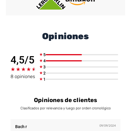
Opiniones
★
5
4,5/5
★
4
★
3
★★★★★
★★★★★
★
2
8 opiniones
★
1
Opiniones de clientes
Clasificados por relevancia y luego por orden cronológico
09/09/2024
Bach r