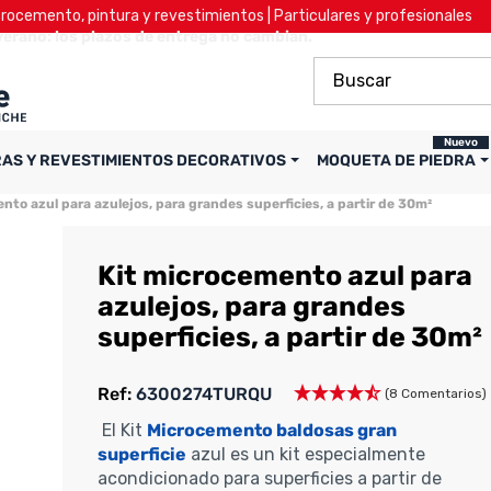
ocemento, pintura y revestimientos | Particulares y profesionales
verano: los plazos de entrega no cambian.
Nuevo
RAS Y REVESTIMIENTOS DECORATIVOS
MOQUETA DE PIEDRA
nto azul para azulejos, para grandes superficies, a partir de 30m²
Kit microcemento azul para
azulejos, para grandes
superficies, a partir de 30m²
Ref:
6300274TURQU
(8 Comentarios)
El Kit
Microcemento baldosas gran
superficie
azul es un kit especialmente
acondicionado para superficies a partir de