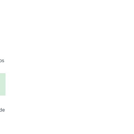
os
 de