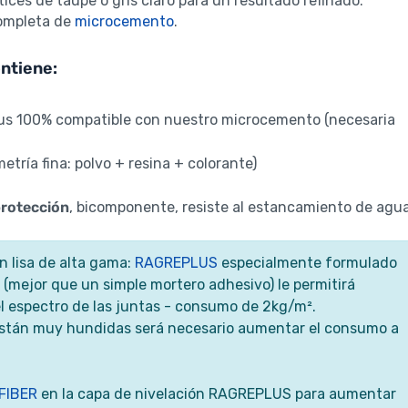
es de taupe o gris claro para un resultado refinado.
completa de
microcemento
.
ontiene:
lus 100% compatible con nuestro microcemento (necesaria
ría fina: polvo + resina + colorante)
protección
, bicomponente, resiste al estancamiento de agua
n lisa de alta gama:
RAGREPLUS
especialmente formulado
(mejor que un simple mortero adhesivo) le permitirá
 el espectro de las juntas - consumo de 2kg/m².
 están muy hundidas será necesario aumentar el consumo a
FIBER
en la capa de nivelación RAGREPLUS para aumentar