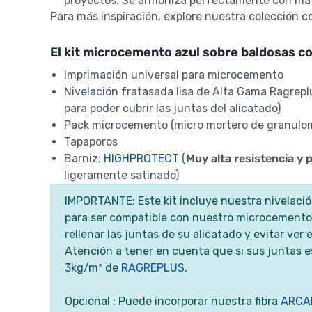
proyectos. Se armoniza perfectamente con matic
Para más inspiración, explore nuestra colección 
El kit microcemento azul sobre baldosas c
Imprimación universal para microcemento
Nivelación fratasada lisa de Alta Gama Ragrep
para poder cubrir las juntas del alicatado)
Pack microcemento (micro mortero de granulomet
Tapaporos
Barniz:
HIGHPROTECT
(
Muy alta resistencia y 
ligeramente satinado)
IMPORTANTE: Este kit incluye nuestra nivelació
para ser compatible con nuestro microcemento 
rellenar las juntas de su alicatado y evitar ver
Atención a tener en cuenta que si sus juntas
3kg/m² de
RAGREPLUS
.
Opcional : Puede incorporar nuestra fibra
ARCA