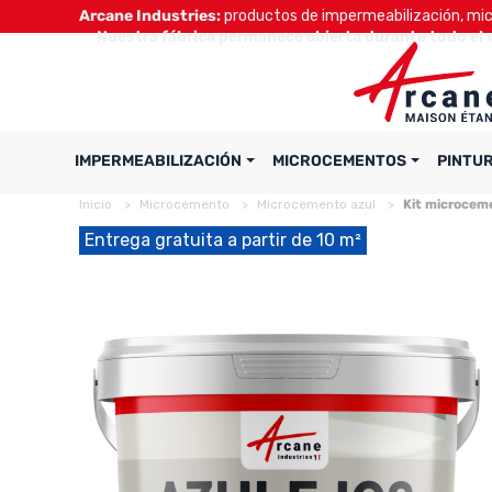
Arcane Industries:
productos de impermeabilización, micr
Nuestra fábrica permanece abierta durante todo el 
IMPERMEABILIZACIÓN
MICROCEMENTOS
PINTU
Inicio
Microcemento
Microcemento azul
Kit microceme
Entrega gratuita a partir de 10 m²