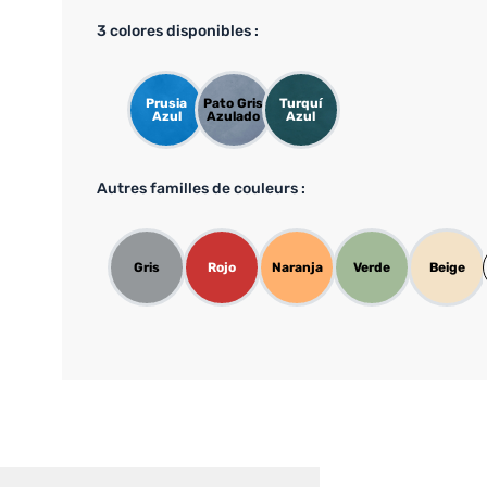
3
colores disponibles :
Prusia
Pato Gris
Turquí
Azul
Azulado
Azul
Autres familles de couleurs :
Gris
Rojo
Naranja
Verde
Beige