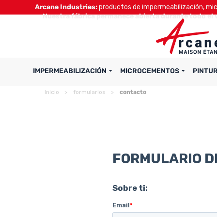
Arcane Industries:
productos de impermeabilización, micr
Nuestra fábrica permanece abierta durante todo el 
IMPERMEABILIZACIÓN
MICROCEMENTOS
PINTU
Inicio
formularios
contacto