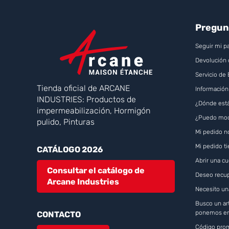
Pregun
Seguir mi p
Devolución 
Servicio de
Tienda oficial de ARCANE
Información
INDUSTRIES: Productos de
¿Dónde está
impermeabilización, Hormigón
¿Puedo modi
pulido, Pinturas
Mi pedido n
Mi pedido t
CATÁLOGO 2026
Abrir una c
Consultar el catálogo de
Deseo recup
Arcane Industries
Necesito un
Busco un art
ponemos en
CONTACTO
Código prom