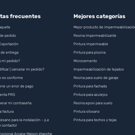
tas frecuentes
Mejores categorías
aquete
Mejor producto de impermeabilizació
de pedido
Resina impermeabilizante
 Exportación
Pintura impermeable
 de entrega
Pintura para piscina
 mi pedido?
Microcemento
ficar | cancelar mi pedido?
Impermeabilización de tejados
o es conforme
Resina para suelo de garaje
iene un error de pago
Pintura para fachada
uenta PRO
Pintura para azulejos
erar mi contraseña
Resina epoxi para suelo
a factura
Pintura siloxano
esano para la instalación - ¡Le
Pintura para techos y tejas
 contacto!
ocional Arcane Maison étanche