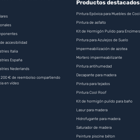
Productos destacados
Pintura Epóxica para Muebles de Coc
lares
Pintura de asfalto
onales
Kit de Hormigón Pulido para Encimera
omponentes
Pintura para Azulejos de Suelo
de accesibilidad
Impermeabilización de azotea
tries Italia
Mortero impermeabilizante
stries España
Pintura antihumedad
stries Nederlands
Decapante para madera
a 200 € de reembolso compartiendo
cia en vídeo
Pintura para tejados
Pintura Cool Roof
Kit de hormigón pulido para baño
Lasur para madera
Hidrofugante para madera
Saturador de madera
Peinture piscine béton