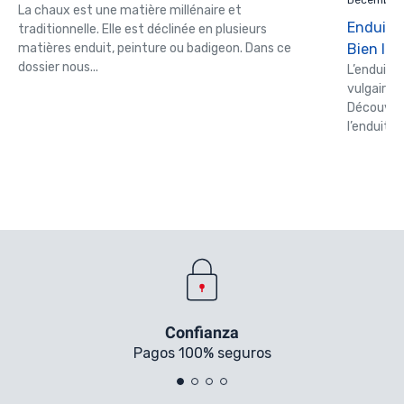
Décembre 2
La chaux est une matière millénaire et
Enduit à
traditionnelle. Elle est déclinée en plusieurs
matières enduit, peinture ou badigeon. Dans ce
Bien le c
dossier nous...
L’enduit 
vulgaire 
Découvrez
l’enduit à l
Confianza
Pagos 100% seguros