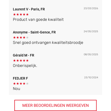
23/03/2026
Laurent V
- Paris, FR
★
★
★
★
★
Product van goede kwaliteit
24/05/2025
Anonyme
- Saint-Gence, FR
★
★
★
★
★
Snel goed ontvangen kwaliteitsbroodje
08/05/2025
Gérald M
- FR
★
★
★
★
★
Onberispelijk.
23/10/2024
FEDJER F
★
★
★
★
★
Nou
MEER BEOORDELINGEN WEERGEVEN