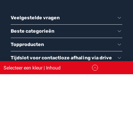
Veelgestelde vragen
Beste categorieën
Topproducten
Tijdslot voor contactloze afhaling via drive
Selecteer een kleur | Inhoud
Maison Etanche / Arcane Industries - 222 avenue de
Fleuride, ZI Les Paluds, BP 11150 - 13782 AUBAGNE CEDEX