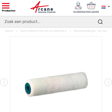
Producten
INLOGGEN
WINKELWAGEN
Home
Decoratieve verven en pleisters
Voorbereidings- en toepas