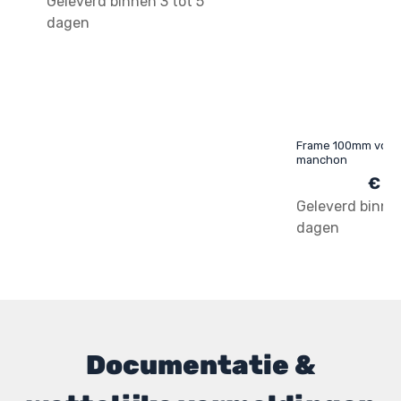
Geleverd binnen 3 tot 5
dagen
Frame 100mm voor 
manchon
€ 5
Geleverd binnen
dagen
Documentatie &