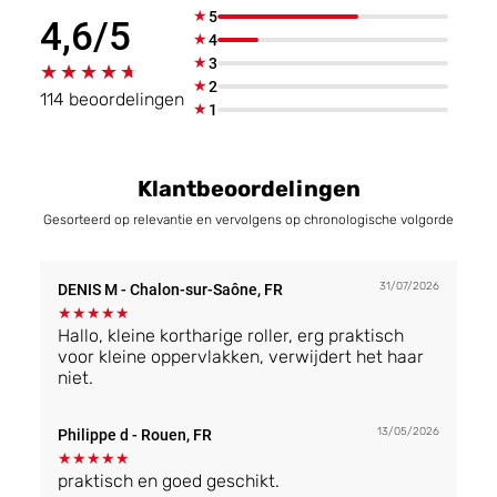
★
5
4,6/5
★
4
★
3
★★★★★
★★★★★
★
2
114 beoordelingen
★
1
Klantbeoordelingen
Gesorteerd op relevantie en vervolgens op chronologische volgorde
31/07/2026
DENIS M
- Chalon-sur-Saône, FR
★
★
★
★
★
Hallo, kleine kortharige roller, erg praktisch
voor kleine oppervlakken, verwijdert het haar
niet.
13/05/2026
Philippe d
- Rouen, FR
★
★
★
★
★
praktisch en goed geschikt.