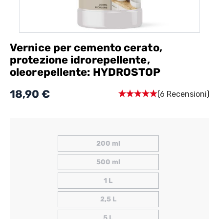
Vernice per cemento cerato,
protezione idrorepellente,
oleorepellente: HYDROSTOP
18,90 €
(6 Recensioni)
200 ml
500 ml
1 L
2,5 L
5 L