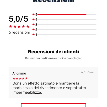
★
5
5,0/5
★
4
★
3
★★★★★
★★★★★
★
2
6 recensioni
★
1
Recensioni dei clienti
Ordinati per pertinenza e ordine cronologico
25/02/2023
Anonimo
★
★
★
★
★
Dona un effetto satinato e mantiene la
morbidezza del rivestimento e soprattutto
impermeabilizza.