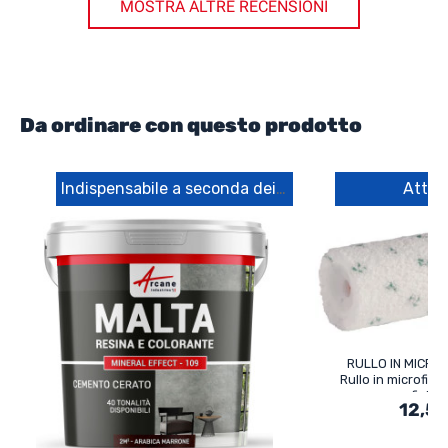
MOSTRA ALTRE RECENSIONI
Da ordinare con questo prodotto
Indispensabile a seconda dei casi
Attre
RULLO IN MICRO
Rullo in microfibr
finitu
12,50