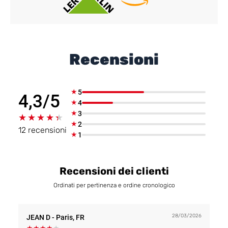
Recensioni
★
5
4,3/5
★
4
★
3
★★★★★
★★★★★
★
2
12 recensioni
★
1
Recensioni dei clienti
Ordinati per pertinenza e ordine cronologico
28/03/2026
JEAN D
- Paris, FR