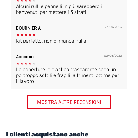
★
★
★
★
★
Alcuni rulli e pennelli in più sarebbero i
benvenuti per mettere i 3 strati
25/10/2023
BOURNIER A
★
★
★
★
★
Kit perfetto, non ci manca nulla.
03/06/2023
Anonimo
★
★
★
★
★
Le coperture in plastica trasparente sono un
po' troppo sottili e fragili, altrimenti ottime per
il lavoro
MOSTRA ALTRE RECENSIONI
I clienti acquistano anche