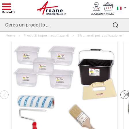
Prodotti
ACCESSO
CARRELLO
Home
Prodotti impermeabilizzanti
Strumenti per applicazione Imp