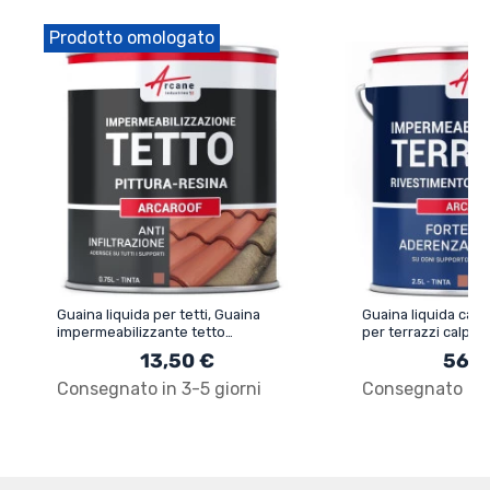
Prodotto omologato
Guaina liquida per tetti, Guaina
Guaina liquida calp
impermeabilizzante tetto
per terrazzi calpest
ARCAROOF
impermeabilizzazi
13,50 €
56,5
ARCADECK
Consegnato in 3-5 giorni
Consegnato in 3