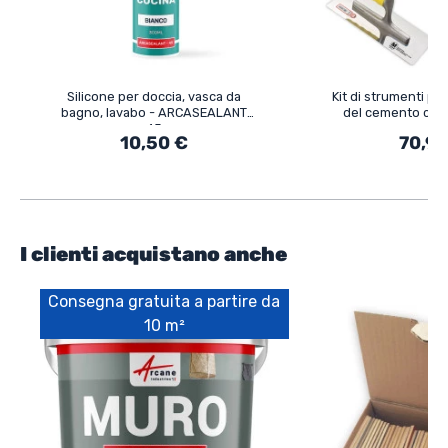
Silicone per doccia, vasca da
Kit di strumenti per
bagno, lavabo - ARCASEALANT
del cemento cera
45
superfi
10,50 €
70,90
I clienti acquistano anche
Consegna gratuita a partire da
10 m²