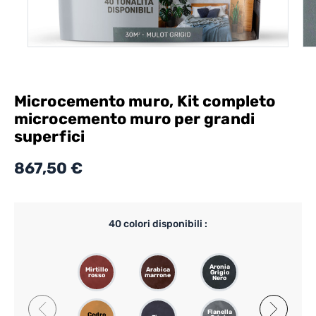
Microcemento muro, Kit completo
microcemento muro per grandi
superfici
867,50 €
40
colori disponibili :
Aronia
Mirtillo
Arabica
Passiflora
Grigio
rosso
marrone
Chiaro
Nero
Flanella
Gazzella
Cedro