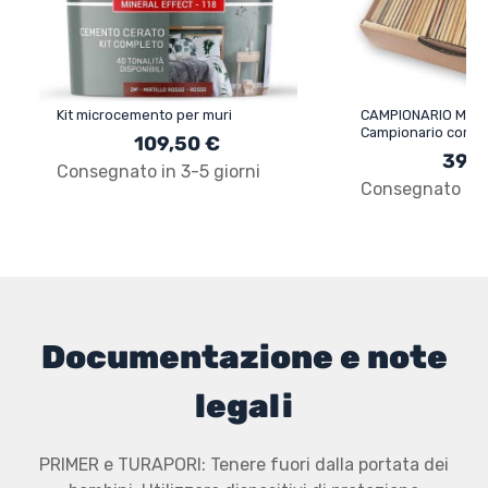
Kit microcemento per muri
CAMPIONARIO MICR
Campionario compl
109,50 €
microcemento 40 t
39,9
applicazione su pia
Consegnato in 3-5 giorni
Consegnato in 3
Documentazione e note
legali
PRIMER e TURAPORI: Tenere fuori dalla portata dei