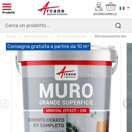
Prodotti
ACCESSO
CARRELLO
Home
Microcemento
Kit Microcemento
Microcemento muro, 
Consegna gratuita a partire da 10 m²