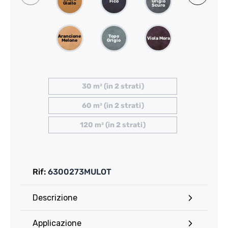
Fico
Grigio
Grigio
Giallo
Scuro
Rosa
Arancione
Topo
Nankin
Viola Mora
Melone
Grigio
Giallo
30 m² (in 2 strati)
60 m² (in 2 strati)
120 m² (in 2 strati)
Rif:
6300273MULOT
Descrizione
Applicazione