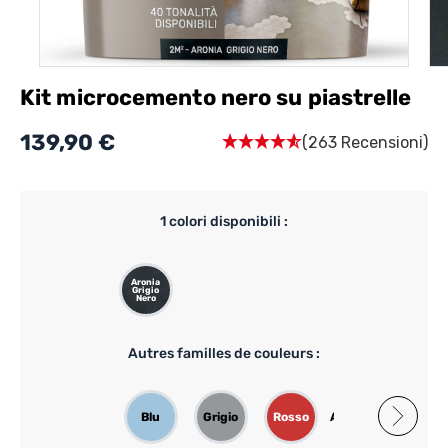
Kit microcemento nero su piastrelle
139,90 €
(263 Recensioni)
1
colori disponibili :
Aronia
Grigio
Nero
Autres familles de couleurs :
Blu
Grigio
Rosso
Arancione
Rosa