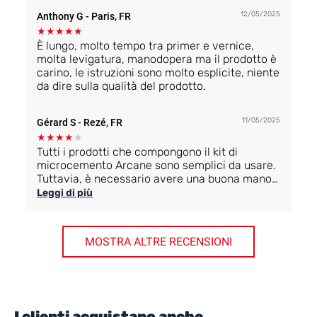
facili da usare, le quantità esatte, il team con
12/05/2025
Anthony G
- Paris, FR
ottimi consigli e sempre presente quando ne
avevo bisogno.
★
★
★
★
★
È lungo, molto tempo tra primer e vernice,
molta levigatura, manodopera ma il prodotto è
carino, le istruzioni sono molto esplicite, niente
da dire sulla qualità del prodotto.
11/05/2025
Gérard S
- Rezé, FR
★
★
★
★
★
Tutti i prodotti che compongono il kit di
microcemento Arcane sono semplici da usare.
Tuttavia, è necessario avere una buona mano
per stendere il calcestruzzo senza lasciare
Leggi di più
segni. E questo, per un principiante dilettante,
non si acquisisce al primo tentativo.
MOSTRA ALTRE RECENSIONI
I clienti acquistano anche