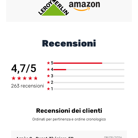
Recensioni
★
5
4,7/5
★
4
★
3
★★★★★
★★★★★
★
2
263 recensioni
★
1
Recensioni dei clienti
Ordinati per pertinenza e ordine cronologico
08/05/2026