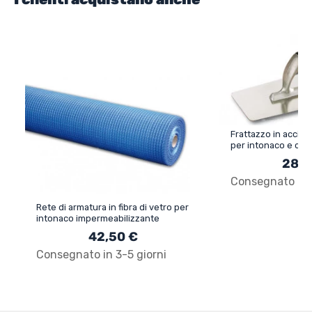
Frattazzo in acciaio
per intonaco e cal
28,5
Consegnato in 3
Rete di armatura in fibra di vetro per
intonaco impermeabilizzante
42,50 €
Consegnato in 3-5 giorni