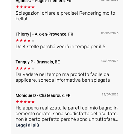
Agnès G
- Puget-Théniers, FR
★
★
★
★
★
Spiegazioni chiare e precise! Rendering molto
bello!
05/05/2026
Thierry j
- Aix-en-Provence, FR
★
★
★
★
★
Do 4 stelle perché vedrò in tempo per il 5
06/09/2025
Tanguy P
- Brussels, BE
★
★
★
★
★
Da vedere nel tempo ma prodotto facile da
applicare, scheda informativa ben spiegata
23/07/2025
Monique D
- Châteauroux, FR
★
★
★
★
★
Ho appena realizzato le pareti del mio bagno in
cemento cerato, sono soddisfatto del risultato,
non è certo perfetto perché sono un tuttofare
dilettante!
Leggi di più
D'altra parte, ho trovato i prodotti perfetti,