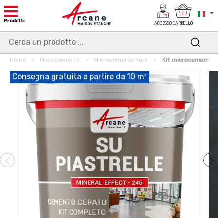
Prodotti
ACCESSO
CARRELLO
Home
Microcemento
Microcemento nero
Kit microcemento n
Consegna gratuita a partire da 10 m²