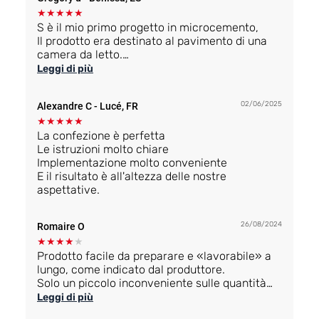
★
★
★
★
★
S è il mio primo progetto in microcemento,
Il prodotto era destinato al pavimento di una
camera da letto.
Il dosaggio del kit è perfetto in relazione al
Leggi di più
numero di M2 descritto. Il manuale è ben
spiegato e preciso.
02/06/2025
Alexandre C
- Lucé, FR
Facile da installare
Bello l'effetto ottenuto
★
★
★
★
★
La confezione è perfetta
Le istruzioni molto chiare
Implementazione molto conveniente
E il risultato è all'altezza delle nostre
aspettative.
26/08/2024
Romaire O
★
★
★
★
★
Prodotto facile da preparare e «lavorabile» a
lungo, come indicato dal produttore.
Solo un piccolo inconveniente sulle quantità
del prodotto: da parte mia, ho effettuato due
Leggi di più
ordini corrispondenti a due stanze della mia