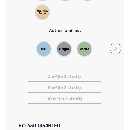
Vaniglia
Beige
Autres familles :
Blu
Grigio
Verde
Rosso
Arancio
2 m² (in 2 strati)
5 m² (in 2 strati)
10 m² (in 2 strati)
Rif:
6300454BLED