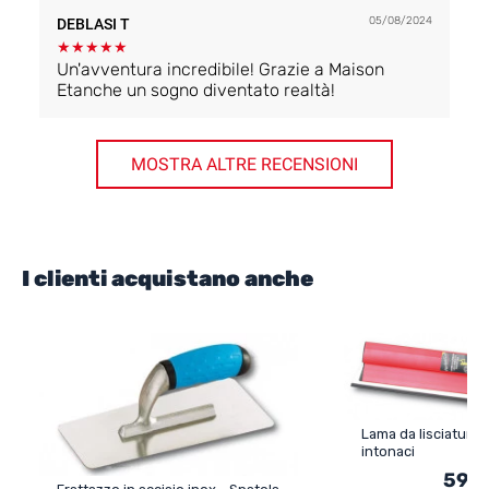
abitazione. In entrambi i casi la quantità di
05/08/2024
DEBLASI T
primario era più che limitata. Per gli altri
prodotti, nessun problema o addirittura troppo
★
★
★
★
★
(soprattutto per lo stucco poroso e il cemento
Un'avventura incredibile! Grazie a Maison
con cui sono riuscito a realizzare tre strati, di
Etanche un sogno diventato realtà!
cui due sono previsti). Ma forse dipende dal
modo in cui implemento il prodotto).
MOSTRA ALTRE RECENSIONI
I clienti acquistano anche
Lama da lisciatura
intonaci
59,9