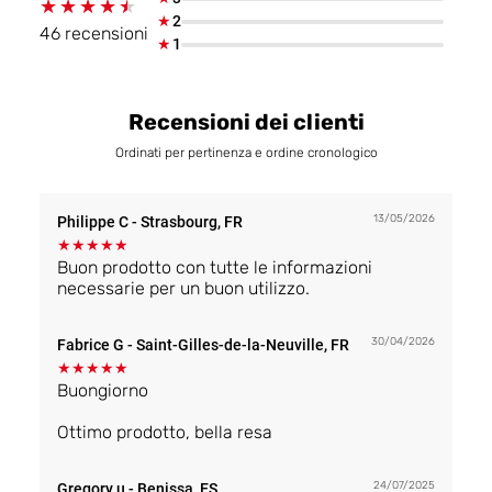
★★★★★
★★★★★
★
2
46 recensioni
★
1
Recensioni dei clienti
Ordinati per pertinenza e ordine cronologico
13/05/2026
Philippe C
- Strasbourg, FR
★
★
★
★
★
Buon prodotto con tutte le informazioni
necessarie per un buon utilizzo.
30/04/2026
Fabrice G
- Saint-Gilles-de-la-Neuville, FR
★
★
★
★
★
Buongiorno
Ottimo prodotto, bella resa
24/07/2025
Gregory u
- Benissa, ES