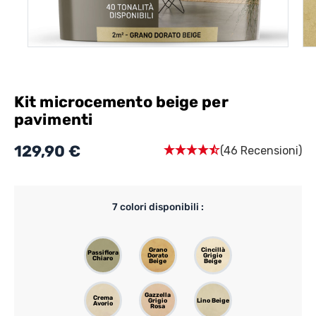
Kit microcemento beige per
pavimenti
129,90 €
(46 Recensioni)
7
colori disponibili :
Grano
Cincillà
Passiflora
Dorato
Grigio
Chiaro
Beige
Beige
Gazzella
Crema
Grigio
Lino Beige
Avorio
Rosa