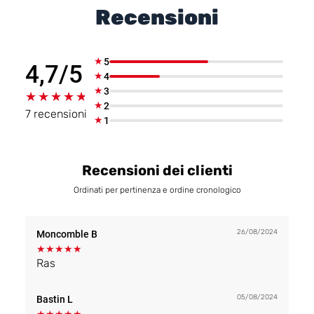
Recensioni
★
5
4,7/5
★
4
★
3
★★★★★
★★★★★
★
2
7 recensioni
★
1
Recensioni dei clienti
Ordinati per pertinenza e ordine cronologico
26/08/2024
Moncomble B
★
★
★
★
★
Ras
05/08/2024
Bastin L