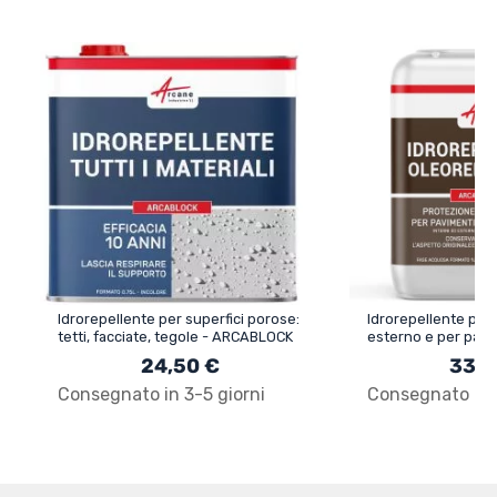
Idrorepellente per superfici porose:
Idrorepellente per 
tetti, facciate, tegole - ARCABLOCK
esterno e per pavi
ARCAREPEL - 9
24,50 €
33,5
Consegnato in 3-5 giorni
Consegnato in 3