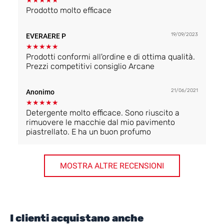
★
★
★
★
★
Prodotto molto efficace
19/09/2023
EVERAERE P
★
★
★
★
★
Prodotti conformi all'ordine e di ottima qualità.
Prezzi competitivi consiglio Arcane
21/06/2021
Anonimo
★
★
★
★
★
Detergente molto efficace. Sono riuscito a
rimuovere le macchie dal mio pavimento
piastrellato. E ha un buon profumo
MOSTRA ALTRE RECENSIONI
I clienti acquistano anche