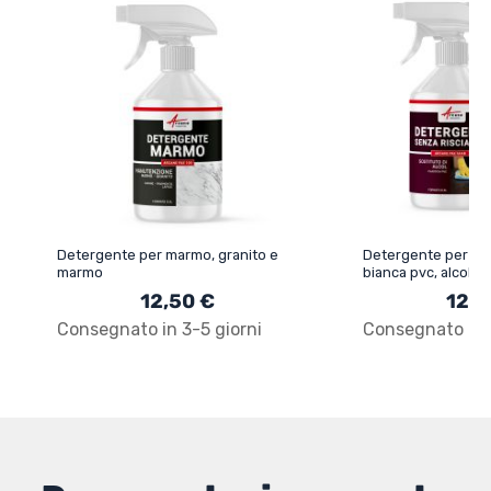
Detergente per marmo, granito e
Detergente per lav
marmo
bianca pvc, alcol fr
12,50 €
12,9
Consegnato in 3-5 giorni
Consegnato in 3