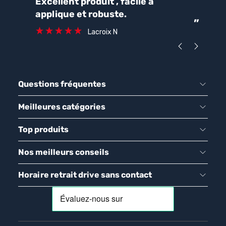
“
“
Excellent produit , facile a
Parfait pour une bonne
applique et robuste.
ét
”
ca
Lacroix N
Questions fréquentes
Meilleures catégories
Top produits
Nos meilleurs conseils
Horaire retrait drive sans contact