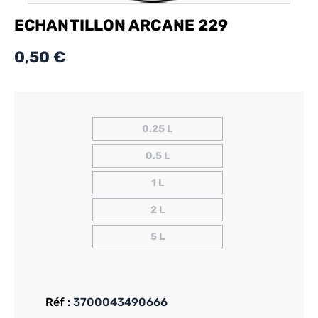
ECHANTILLON ARCANE 229
0,50 €
0.25 L
0.5 L
1 L
2 L
5 L
Réf :
3700043490666