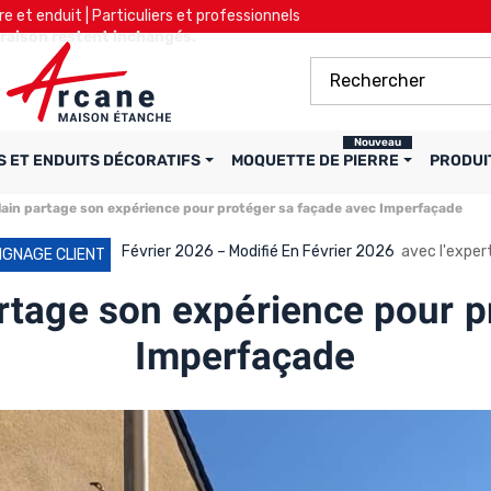
re et enduit | Particuliers et professionnels
ivraison restent inchangés.
Nouveau
S ET ENDUITS DÉCORATIFS
MOQUETTE DE PIERRE
PRODUI
lain partage son expérience pour protéger sa façade avec Imperfaçade
Février 2026 – Modifié En Février 2026
avec l'exper
IGNAGE CLIENT
rtage son expérience pour p
Imperfaçade