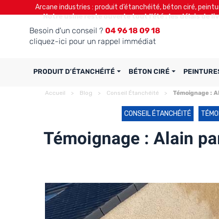
Arcane industries : produit d’étanchéité, béton ciré, peintu
Notre usine reste ouverte tout l’été : les délais de l
Besoin d'un conseil ?
04 96 18 09 18
cliquez-ici pour un rappel immédiat
PRODUIT D’ÉTANCHÉITÉ
BÉTON CIRÉ
PEINTURE
Accueil
Blog
Conseil Étanchéité
Témoignage : A
CONSEIL ÉTANCHÉITÉ
TÉMO
Témoignage : Alain pa