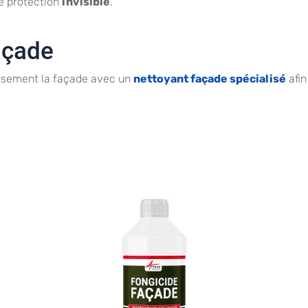
ne protection
invisible
.
façade
eusement la façade avec un
nettoyant façade spécialisé
afin