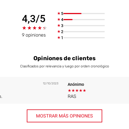
★
5
4,3/5
★
4
★
3
★★★★★
★★★★★
★
2
9 opiniones
★
1
Opiniones de clientes
Clasificados por relevancia y luego por orden cronológico
12/10/2023
Anónimo
★
★
★
★
★
o.
RAS
MOSTRAR MÁS OPINIONES