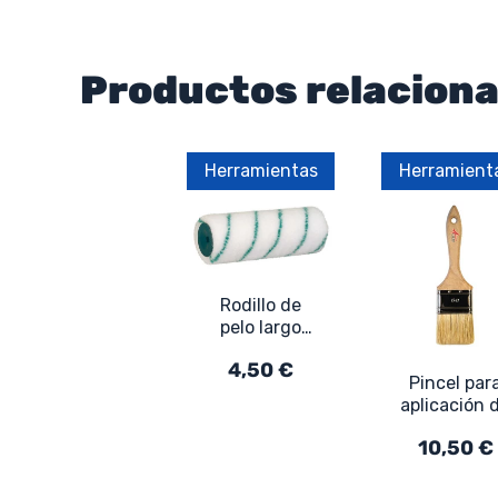
Productos relacion
Herramientas
Herramient
Rodillo de
pelo largo
para pintura:
4,50 €
para
Pincel par
fachadas,
aplicación 
piscinas,
resina
exteriores
10,50 €
impermeabiliz
epoxi, barni
pintura