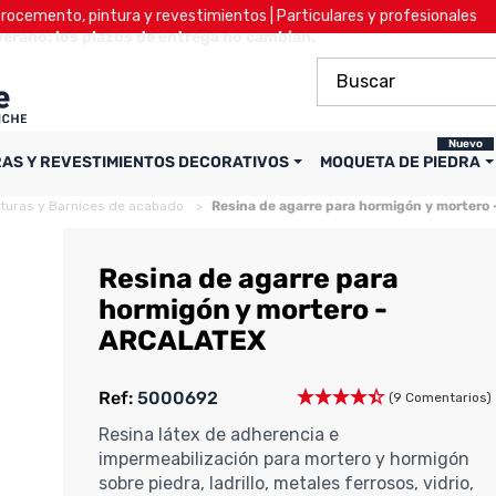
ocemento, pintura y revestimientos | Particulares y profesionales
verano: los plazos de entrega no cambian.
Nuevo
RAS Y REVESTIMIENTOS DECORATIVOS
MOQUETA DE PIEDRA
nturas y Barnices de acabado
Resina de agarre para hormigón y morter
Resina de agarre para
hormigón y mortero -
ARCALATEX
Ref:
5000692
(9 Comentarios)
Resina látex de adherencia e
impermeabilización para mortero y hormigón
sobre piedra, ladrillo, metales ferrosos, vidrio,