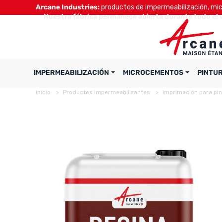
Arcane Industries:
productos de impermeabilización, micr
Nuestra fábrica permanece abierta durante todo el 
IMPERMEABILIZACIÓN
MICROCEMENTOS
PINTU
Inicio
Productos impermeabilizantes
Imprimación para pi