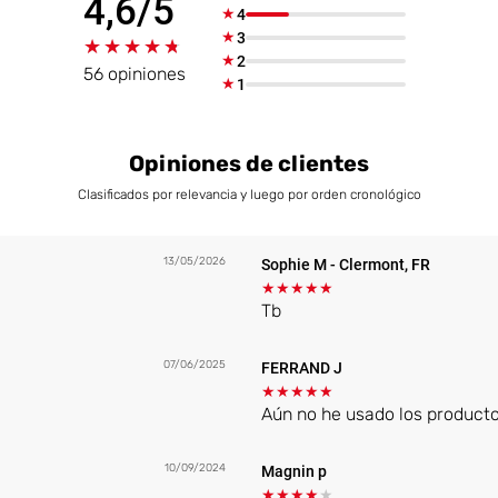
4,6/5
★
4
★
3
★★★★★
★★★★★
★
2
56 opiniones
★
1
Opiniones de clientes
Clasificados por relevancia y luego por orden cronológico
13/05/2026
Sophie M
- Clermont, FR
★
★
★
★
★
Tb
07/06/2025
FERRAND J
★
★
★
★
★
Aún no he usado los producto
10/09/2024
Magnin p
★
★
★
★
★