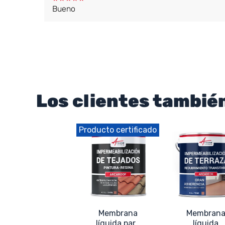
Bueno
Los clientes tambi
Producto certificado
Membrana
Membran
líquida para
líquida