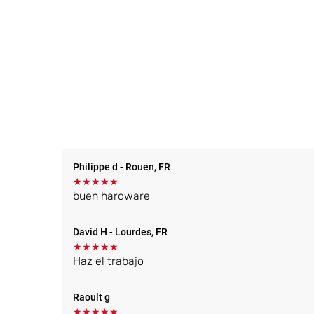
Philippe d
- Rouen, FR
★
★
★
★
★
buen hardware
David H
- Lourdes, FR
★
★
★
★
★
Haz el trabajo
Raoult g
★
★
★
★
★