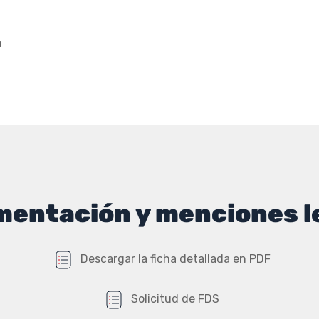
,
a
n
,
lización
ASSE
entación y menciones l
Descargar la ficha detallada en PDF
Solicitud de FDS