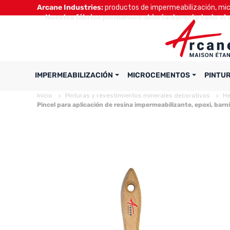
Arcane Industries:
productos de impermeabilización, micr
Nuestra fábrica permanece abierta durante todo el 
IMPERMEABILIZACIÓN
MICROCEMENTOS
PINTU
Inicio
Pinturas y revestimientos minerales decorativos
He
Pincel para aplicación de resina impermeabilizante, epoxi, barni