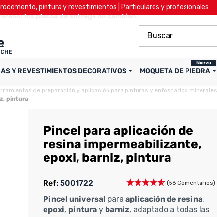
ocemento, pintura y revestimientos | Particulares y profesionales
verano: los plazos de entrega no cambian.
Nuevo
RAS Y REVESTIMIENTOS DECORATIVOS
MOQUETA DE PIEDRA
rramientas de preparación y aplicación para pinturas y enfoscados minerales
z, pintura
Pincel para aplicación de
resina impermeabilizante,
epoxi, barniz, pintura
Ref:
5001722
(56 Comentarios)
Pincel universal
para
aplicación de resina
,
epoxi
,
pintura
y
barniz
, adaptado a todas las