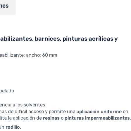
nes
bilizantes, barnices, pinturas acrílicas y
meabilizante: ancho: 60 mm
quelado
encia a los solventes
as de difícil acceso y permite una
aplicación uniforme
en
ilita la aplicación de
resinas
o
pinturas impermeabilizantes
.
 un
rodillo
.