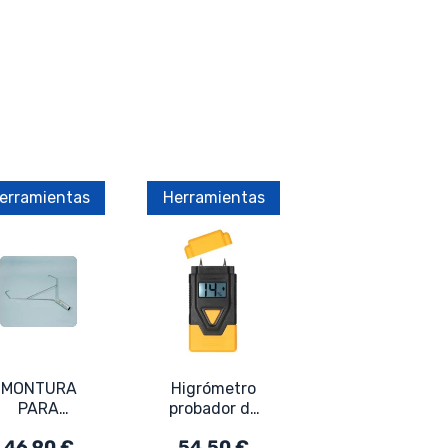
erramientas
Herramientas
MONTURA
Higrómetro
PARA
probador de
ODILLO 500
humedad
46,90 €
54,50 €