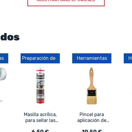
ados
as
Preparación del soporte
Herramientas
H
a:
Masilla acrílica,
Pincel para
para sellar las
aplicación de
grietas en muros
resina
R
6,50 €
10,50 €