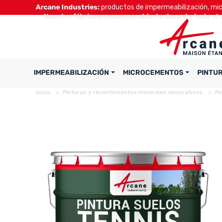
Arcane Industries:
productos de impermeabilización, micr
Nuestra fábrica permanece abierta durante todo el 
IMPERMEABILIZACIÓN
MICROCEMENTOS
PINTU
Inicio
Pinturas y revestimientos minerales decorativos
Pi