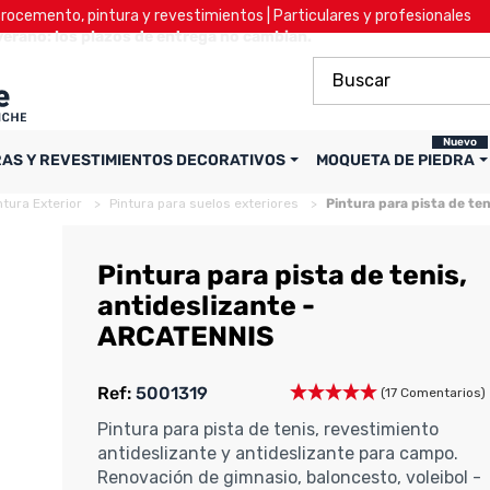
ocemento, pintura y revestimientos | Particulares y profesionales
verano: los plazos de entrega no cambian.
Nuevo
RAS Y REVESTIMIENTOS DECORATIVOS
MOQUETA DE PIEDRA
ntura Exterior
Pintura para suelos exteriores
Pintura para pista de te
Pintura para pista de tenis,
antideslizante -
ARCATENNIS
Ref:
5001319
(17 Comentarios)
Pintura para pista de tenis, revestimiento
antideslizante y antideslizante para campo.
Renovación de gimnasio, baloncesto, voleibol -