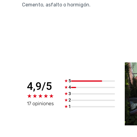
Cemento, asfalto o hormigón.
★
5
4,9/5
★
4
★
3
★★★★★
★★★★★
★
2
17 opiniones
★
1