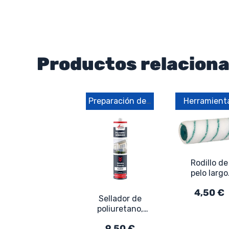
Productos relacion
Preparación del soporte
Herramient
Rodillo de
pelo largo
para pintur
4,50 €
para
Sellador de
fachadas,
poliuretano,
piscinas,
Masilla
exteriores
9,50 €