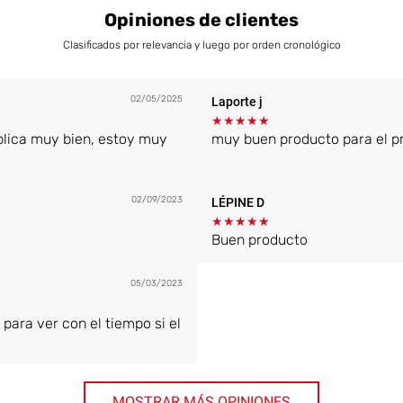
Opiniones de clientes
Clasificados por relevancia y luego por orden cronológico
02/05/2025
Laporte j
★
★
★
★
★
plica muy bien, estoy muy
muy buen producto para el pre
02/09/2023
LÉPINE D
★
★
★
★
★
Buen producto
05/03/2023
 para ver con el tiempo si el
MOSTRAR MÁS OPINIONES