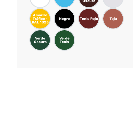
Oscuro
Amarillo
Tráfico -
Negro
Tenis Rojo
Teja
RAL 1023
Verde
Verde
Oscuro
Tenis