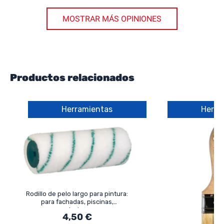
MOSTRAR MÁS OPINIONES
Productos relacionados
Herramientas
Herra
Rodillo de pelo largo para pintura:
para fachadas, piscinas,
exteriores
4,50 €