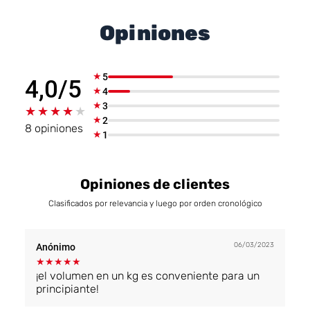
Opiniones
★
5
4,0/5
★
4
★
3
★★★★★
★★★★★
★
2
8 opiniones
★
1
Opiniones de clientes
Clasificados por relevancia y luego por orden cronológico
06/03/2023
Anónimo
★
★
★
★
★
¡el volumen en un kg es conveniente para un
principiante!