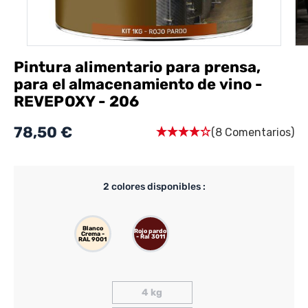
Pintura alimentario para prensa,
para el almacenamiento de vino -
REVEPOXY - 206
78,50 €
(8 Comentarios)
2
colores disponibles :
Blanco
Rojo pardo
Crema -
- Ral 3011
RAL 9001
4 kg