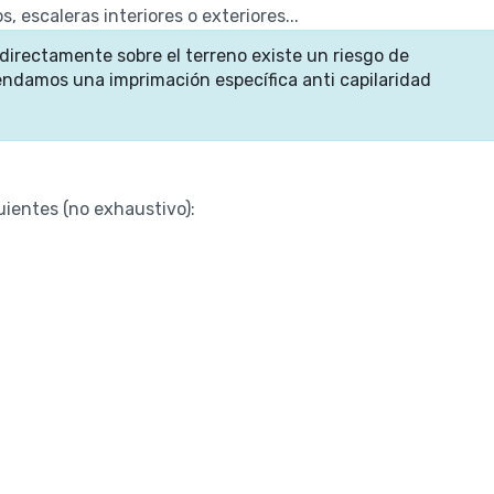
s, escaleras interiores o exteriores...
directamente sobre el terreno existe un riesgo de
endamos una imprimación específica anti capilaridad
uientes (no exhaustivo):