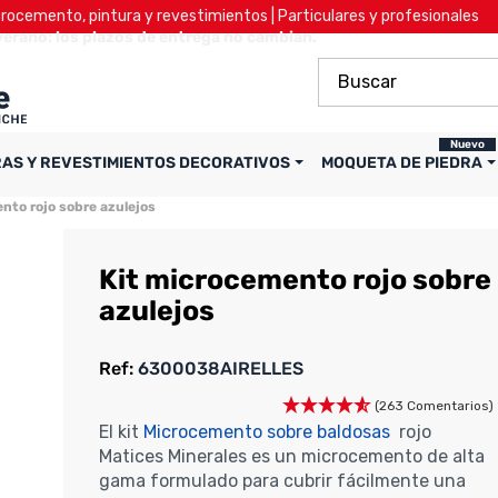
ocemento, pintura y revestimientos | Particulares y profesionales
verano: los plazos de entrega no cambian.
Nuevo
RAS Y REVESTIMIENTOS DECORATIVOS
MOQUETA DE PIEDRA
nto rojo sobre azulejos
Kit microcemento rojo sobre
azulejos
Ref:
6300038AIRELLES
(263 Comentarios)
El kit
Microcemento sobre baldosas
rojo
Matices Minerales es un microcemento de alta
gama formulado para cubrir fácilmente una