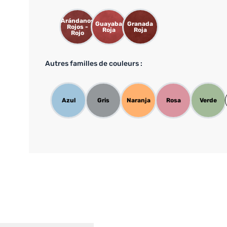
Arándanos
Guayaba
Granada
Rojos -
Roja
Roja
Rojo
Autres familles de couleurs :
Azul
Gris
Naranja
Rosa
Verde