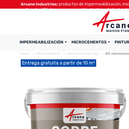
Arcane Industries:
productos de impermeabilización, micr
Nuestra fábrica permanece abierta durante todo el 
IMPERMEABILIZACIÓN
MICROCEMENTOS
PINTU
Inicio
Microcemento
Microcemento rojo
Kit microceme
Entrega gratuita a partir de 10 m²