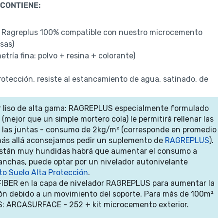
CONTIENE:
ma Ragreplus 100% compatible con nuestro microcemento
sas)
ía fina: polvo + resina + colorante)
otección, resiste al estancamiento de agua, satinado, de
or liso de alta gama: RAGREPLUS especialmente formulado
mejor que un simple mortero cola) le permitirá rellenar las
de las juntas - consumo de 2kg/m² (corresponde en promedio
más allá aconsejamos pedir un suplemento de
RAGREPLUS
).
 están muy hundidas habrá que aumentar el consumo a
nchas, puede optar por un nivelador autonivelante
to Suelo Alta Protección
.
FIBER en la capa de nivelador RAGREPLUS para aumentar la
ación debido a un movimiento del soporte. Para más de 100m²
S: ARCASURFACE - 252 + kit microcemento exterior.