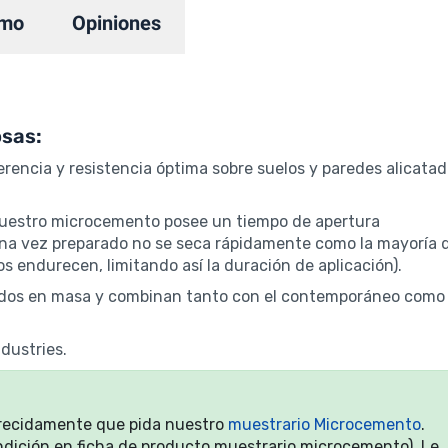
mo
Opiniones
osas:
encia y resistencia óptima sobre suelos y paredes alicata
nuestro microcemento posee un tiempo de apertura
 una vez preparado no se seca rápidamente como la mayoría 
 endurecen, limitando así la duración de aplicación).
eñidos en masa y combinan tanto con el contemporáneo como
dustries.
arecidamente que pida nuestro
muestrario Microcemento
.
ndición en ficha de producto muestrario microcemento). Le