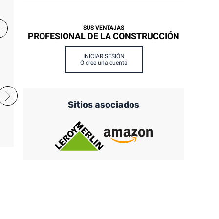
Vainilla
no beige
Beige
SUS VENTAJAS
PROFESIONAL DE LA CONSTRUCCIÓN
INICIAR SESIÓN
O cree una cuenta
Verde
Blanco
Amarillo
Marrón
Violeta
Negro
Sitios asociados