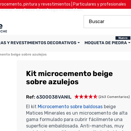
ocemento, pintura y revestimientos | Particulares y profesionales
verano: los plazos de entrega no cambian.
Nuevo
RAS Y REVESTIMIENTOS DECORATIVOS
MOQUETA DE PIEDRA
mento beige sobre azulejos
Kit microcemento beige
sobre azulejos
Ref:
6300038VANIL
(263 Comentarios)
El kit
Microcemento sobre baldosas
beige
Matices Minerales es un microcemento de alta
gama formulado para cubrir fácilmente una
superficie embaldosada. Anti-manchas, muy