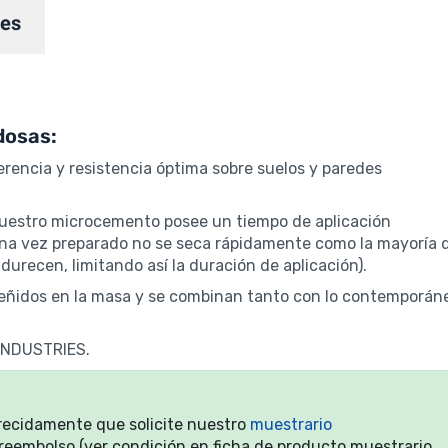
nes
dosas:
encia y resistencia óptima sobre suelos y paredes
nuestro microcemento posee un tiempo de aplicación
 una vez preparado no se seca rápidamente como la mayoría 
recen, limitando así la duración de aplicación).
a teñidos en la masa y se combinan tanto con lo contemporán
 INDUSTRIES.
arecidamente que solicite nuestro
muestrario
reembolso (ver condición en ficha de producto muestrario