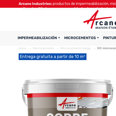
Arcane Industries:
productos de impermeabilización, micr
Nuestra fábrica permanece abierta durante todo el 
IMPERMEABILIZACIÓN
MICROCEMENTOS
PINTU
Inicio
Microcemento
Microcemento beige
Kit microce
Entrega gratuita a partir de 10 m²