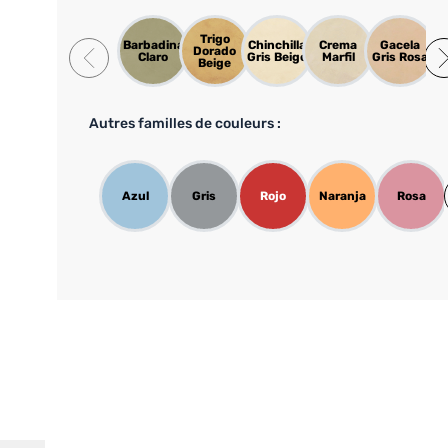
Trigo
Barbadina
Chinchilla
Crema
Gacela
Dorado
Li
Claro
Gris Beige
Marfil
Gris Rosa
Beige
Autres familles de couleurs :
Azul
Gris
Rojo
Naranja
Rosa