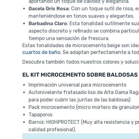
aportando un toque de calidez y elegancia.
Gacela Gris Rosa
: Con un toque sutil de rosa, 
manteniéndose en tonos suaves y elegantes.
Barbadina Claro
: Esta tonalidad sutilmente su
aspecto discreto y refinado se combina partic
tiempo una sensación de frescura.
Estas tonalidades de microcemento beige son idea
cuartos de baño
. Se adaptan perfectamente a todos
Descubra también todos nuestros colores y soluci
EL KIT MICROCEMENTO SOBRE BALDOSAS 
Imprimación universal para microcemento
Autonivelante fratasado liso de Alta Gama Ra
para poder cubrir las juntas de las baldosas)
Pack microcemento (micro mortero de granulomet
Tapaporos
Barniz: HIGHPROTECT (Muy alta resistencia y pr
calidad profesional).