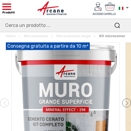
Prodotti
ACCESSO
CARRELLO
Home
Microcemento
Microcemento beige
Kit microcemento b
Consegna gratuita a partire da 10 m²