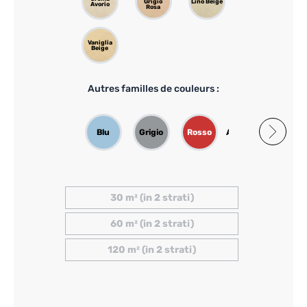
Grigio
Lino Beige
Avorio
Rosa
Vaniglia
Beige
Autres familles de couleurs :
Blu
Grigio
Rosso
Arancione
Rosa
30 m² (in 2 strati)
60 m² (in 2 strati)
120 m² (in 2 strati)