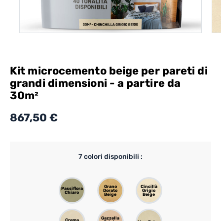
Kit microcemento beige per pareti di
grandi dimensioni - a partire da
30m²
867,50 €
7
colori disponibili :
Grano
Cincillà
Passiflora
Dorato
Grigio
Chiaro
Beige
Beige
Gazzella
Crema