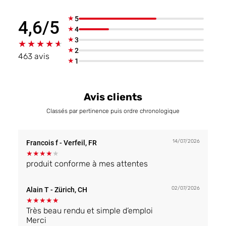
★
5
4,6/5
★
4
★
3
★★★★★
★★★★★
★
2
463 avis
★
1
Avis clients
Classés par pertinence puis ordre chronologique
14/07/2026
Francois f
- Verfeil, FR
★
★
★
★
★
produit conforme à mes attentes
02/07/2026
Alain T
- Zürich, CH
★
★
★
★
★
Très beau rendu et simple d’emploi
Merci