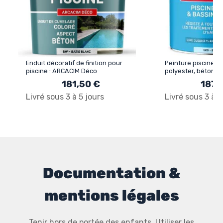
Enduit décoratif de finition pour
Peinture piscine p
piscine : ARCACIM Déco
polyester, béton -
COQUE POLYESTER
181,50 €
187,
Livré sous 3 à 5 jours
Livré sous 3 à 5
Documentation &
mentions légales
Tenir hors de portée des enfants. Utiliser les