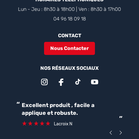
Lun - Jeu : 8h30 à 18h00 | Ven : 8h30 à 17h00
04 96 18 09 18
CONTACT
Nous Contacter
NOS RÉSEAUX SOCIAUX
“
“
Excellent produit , facile a
Parfait pour une bonne
applique et robuste.
ét
”
ca
Lacroix N