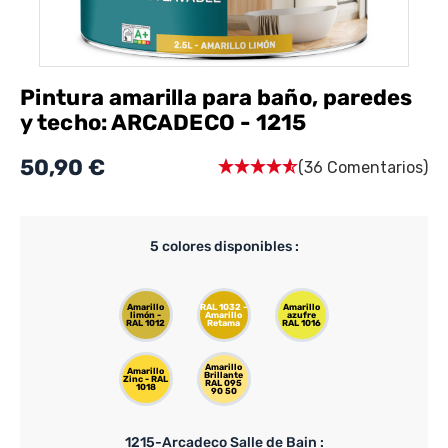
Pintura amarilla para baño, paredes
y techo: ARCADECO - 1215
50,90 €
(36 Comentarios)
5
colores disponibles :
Amarillo
RAL 1032 -
Amarillo
limón -
Amarillo
azufre
RAL 1012
Retama
RAL 1016
Amarillo
Amarillo
Brillante
Zinc - RAL
RAL 095
1018
90 50
1215-Arcadeco Salle de Bain :