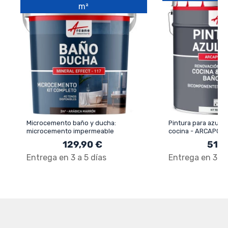
m²
Microcemento baño y ducha:
Pintura para azulej
microcemento impermeable
cocina - ARCAPOX
129,90 €
51,5
Entrega en 3 a 5 días
Entrega en 3 a 