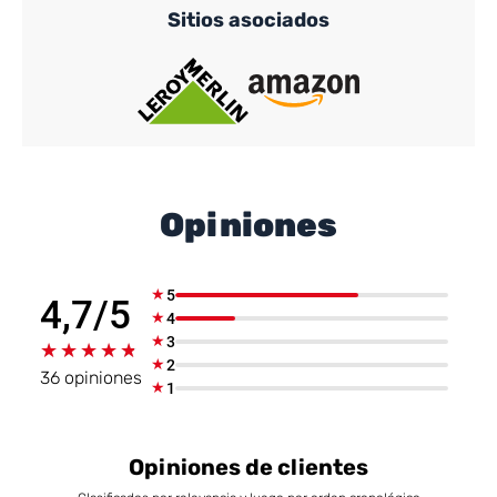
Sitios asociados
Opiniones
★
5
4,7/5
★
4
★
3
★★★★★
★★★★★
★
2
36 opiniones
★
1
Opiniones de clientes