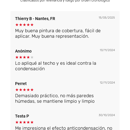
Clasificados por relevancia y luego por orden cronológico
15/05/2025
Thierry B
- Nantes, FR
★
★
★
★
★
Muy buena pintura de cobertura, fácil de
aplicar. Muy buena representación.
13/11/2024
Anónimo
★
★
★
★
★
Lo apliqué al techo y es ideal contra la
condensación
12/11/2024
Perret
★
★
★
★
★
Demasiado práctico, no más paredes
húmedas, se mantiene limpio y limpio
30/10/2024
Testa P
★
★
★
★
★
Me impresiona el efecto anticondensación, no