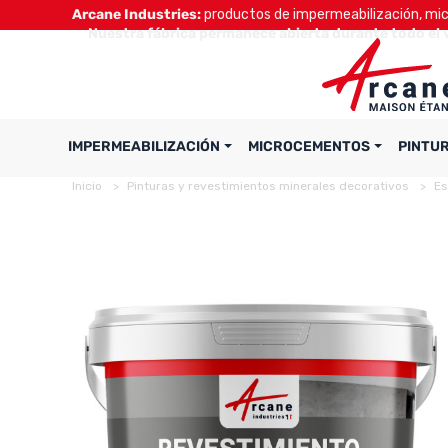
Arcane Industries:
productos de impermeabilización, micr
Nuestra fábrica permanece abierta durante todo el 
IMPERMEABILIZACIÓN
MICROCEMENTOS
PINTU
Inicio
Pinturas y revestimientos minerales decorativos
Es