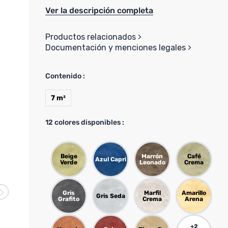
Ver la descripción completa
Productos relacionados
Documentación y menciones legales
Contenido :
7 m²
12
colores disponibles :
Beige
Marrón
Café
Azul Capri
Verde
Leonado
Crema
Gris
Marfil
Amarillo
Gris Seda
Grafito
Crema
Arena
+
2