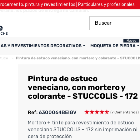
ocemento, pintura y revestimientos | Particulares y profesionales
verano: los plazos de entrega no cambian.
Nuevo
RAS Y REVESTIMIENTOS DECORATIVOS
MOQUETA DE PIEDRA
tuco
Pintura de estuco veneciano, con mortero y colorante - STUCCOLI
Pintura de estuco
veneciano, con mortero y
colorante - STUCCOLIS - 172
Ref:
6300064BEIGV
(7 Comentarios)
Mortero + tinte para revestimiento de estuco
veneciano STUCCOLIS - 172 sin imprimación ni
cera de protección