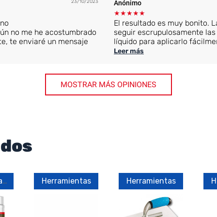
23/10/2023
Anónimo
★
★
★
★
★
ano
El resultado es muy bonito. L
 aún no me he acostumbrado
seguir escrupulosamente las
e, te enviaré un mensaje
líquido para aplicarlo fácil
un rodillo.
Leer más
MOSTRAR MÁS OPINIONES
ados
Proteger / mantener
Herramientas
Herramientas
H