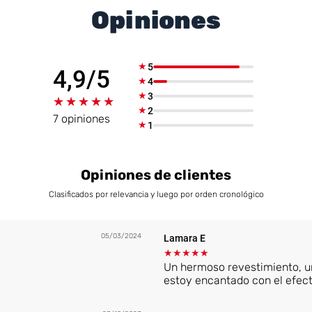
Opiniones
★
5
4,9/5
★
4
★
3
★★★★★
★★★★★
★
2
7 opiniones
★
1
Opiniones de clientes
Clasificados por relevancia y luego por orden cronológico
05/03/2024
Lamara E
★
★
★
★
★
Un hermoso revestimiento, 
estoy encantado con el efect