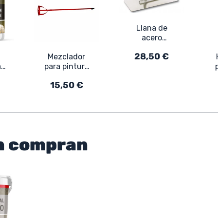
Llana de
acero
inoxidable -
28,50 €
Mezclador
Llana para
a
para pintura
enlucido de
y revoques,
hormigón
15,50 €
tos
con acople
para taladro
y
én compran