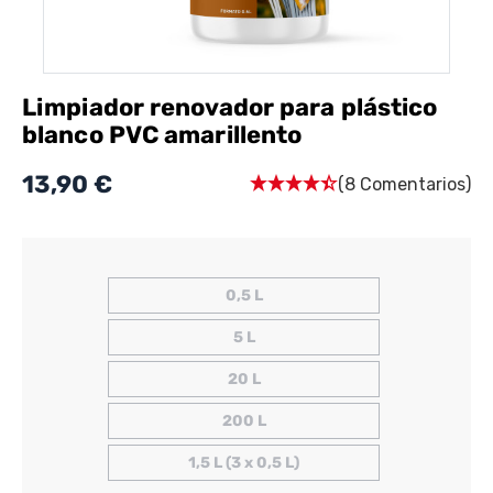
Limpiador renovador para plástico
blanco PVC amarillento
13,90 €
(8 Comentarios)
0,5 L
5 L
20 L
200 L
1,5 L (3 x 0,5 L)