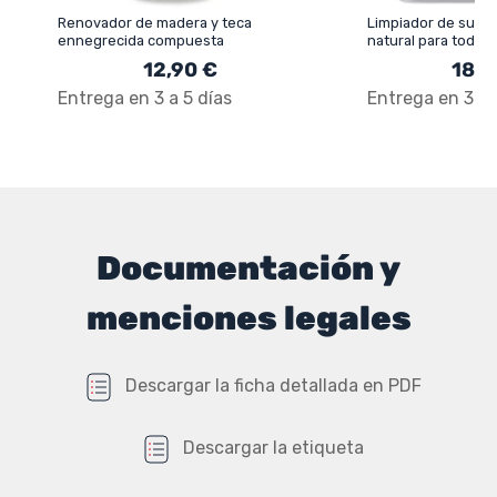
Renovador de madera y teca
Limpiador de suelo
ennegrecida compuesta
natural para todo t
Arcanet - 1746 - Ce
12,90 €
18,5
ECOCERT
Entrega en 3 a 5 días
Entrega en 3 a 
Documentación y
menciones legales
Descargar la ficha detallada en PDF
Descargar la etiqueta