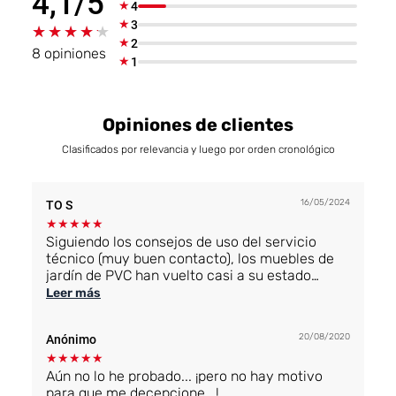
4,1/5
★
4
★
3
★★★★★
★★★★★
★
2
8 opiniones
★
1
Opiniones de clientes
Clasificados por relevancia y luego por orden cronológico
16/05/2024
TO S
★
★
★
★
★
Siguiendo los consejos de uso del servicio
técnico (muy buen contacto), los muebles de
jardín de PVC han vuelto casi a su estado
original. Sin embargo, en algunos tipos de
Leer más
superficies de plástico, el producto no funciona
tan bien.
20/08/2020
Anónimo
★
★
★
★
★
Aún no lo he probado... ¡pero no hay motivo
para que me decepcione...!