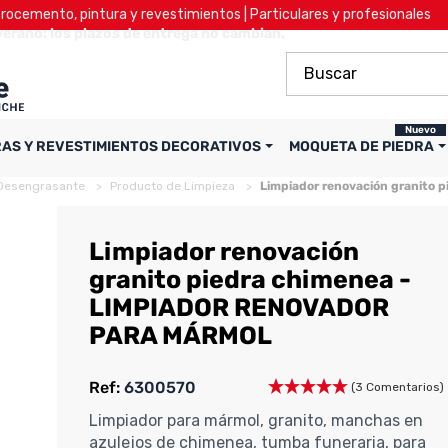
ocemento, pintura y revestimientos | Particulares y profesionales
verano: los plazos de entrega no cambian.
Nuevo
RAS Y REVESTIMIENTOS DECORATIVOS
MOQUETA DE PIEDRA
 Desengrasante
Producto de Limpieza
Limpiador renovación granit
Limpiador renovación
granito piedra chimenea -
LIMPIADOR RENOVADOR
PARA MÁRMOL
Ref:
6300570
(3 Comentarios)
Limpiador para mármol, granito, manchas en
azulejos de chimenea, tumba funeraria, para