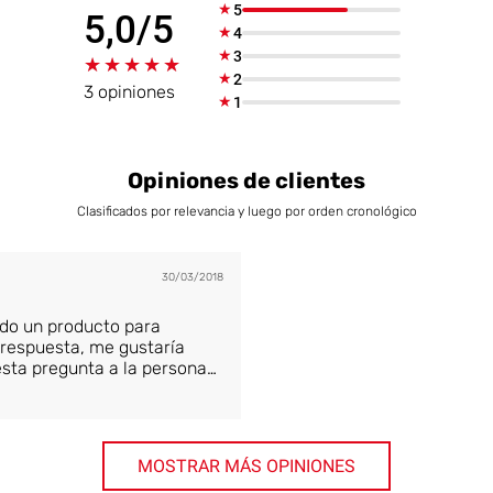
★
5
5,0/5
★
4
★
3
★★★★★
★★★★★
★
2
3 opiniones
★
1
Opiniones de clientes
Clasificados por relevancia y luego por orden cronológico
30/03/2018
do un producto para
 respuesta, me gustaría
 esta pregunta a la persona
AFIRMÓ que no tenías un
 de piedra natural.
son@neuf.fr
MOSTRAR MÁS OPINIONES