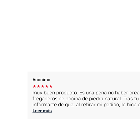
Anónimo
★
★
★
★
★
muy buen producto. Es una pena no haber crea
fregaderos de cocina de piedra natural. Tras tu
informarte de que, al retirar mi pedido, le hice
que me hizo el pedido en tu nueva tienda. Me 
Leer más
producto para tratar los problemas alimentarios
Respóndeme por correo electrónico. rene.buis