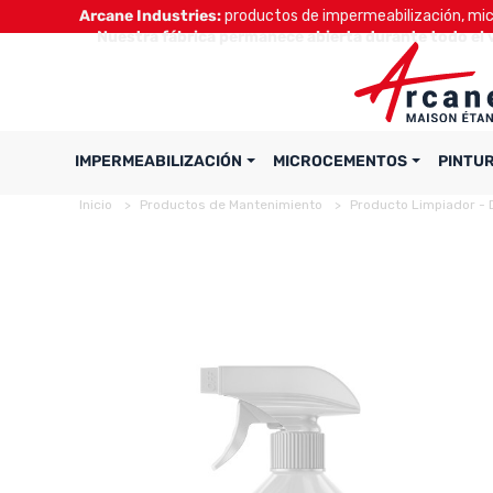
Arcane Industries:
productos de impermeabilización, micr
Nuestra fábrica permanece abierta durante todo el 
IMPERMEABILIZACIÓN
MICROCEMENTOS
PINTU
Inicio
Productos de Mantenimiento
Producto Limpiador -