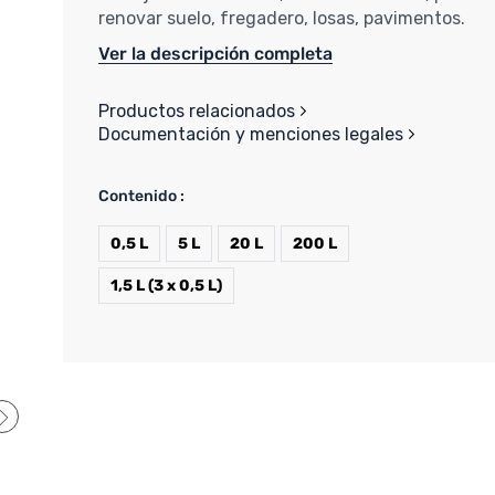
renovar suelo, fregadero, losas, pavimentos.
Ver la descripción completa
Productos relacionados
Documentación y menciones legales
Contenido :
0,5 L
5 L
20 L
200 L
1,5 L (3 x 0,5 L)