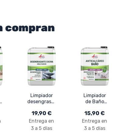
én compran
Limpiador
Limpiador
desengrasante
de Baño
l
para cocina
Antical
19,90 €
15,90 €
natural :
Natural :
Arcanet -
Arcanet -
n
Entrega en
Entrega en
1747 -
1748 -
3 a 5 días
3 a 5 días
Certificado
Certificado