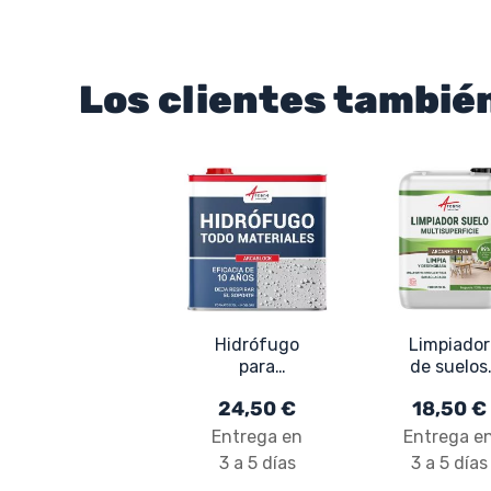
Los clientes tambi
Hidrófugo
Limpiador
para
de suelos
superficies
profesiona
24,50 €
18,50 €
porosas:
y natural
techos,
para todo
Entrega en
Entrega e
fachadas,
tipo de
3 a 5 días
3 a 5 días
tejas -
suelos :