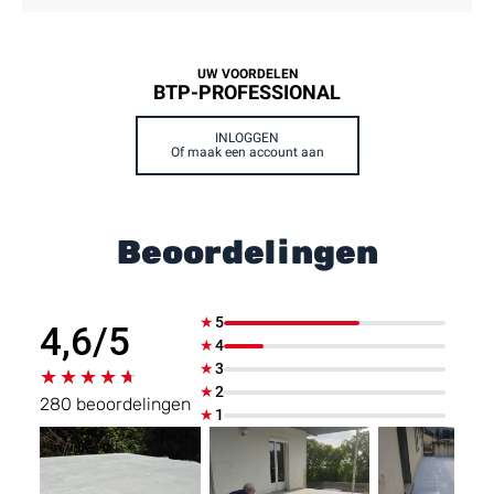
UW VOORDELEN
BTP-PROFESSIONAL
INLOGGEN
Of maak een account aan
Beoordelingen
★
5
4,6/5
★
4
★
3
★★★★★
★★★★★
★
2
280 beoordelingen
★
1