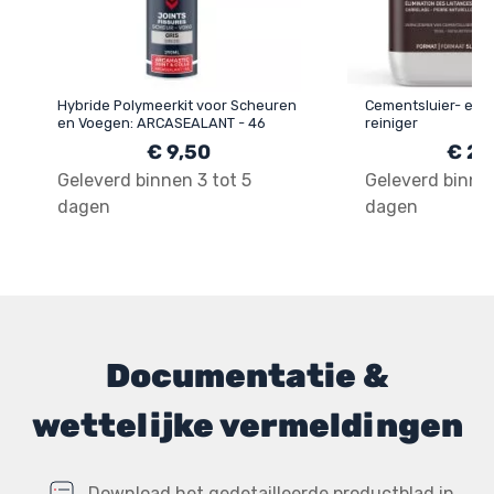
Hybride Polymeerkit voor Scheuren
Cementsluier- en t
en Voegen: ARCASEALANT - 46
reiniger
€ 9,50
€ 25
Geleverd binnen 3 tot 5
Geleverd binnen
dagen
dagen
Documentatie &
wettelijke vermeldingen
Download het gedetailleerde productblad in