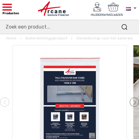
Producten
INLOGGEN
WINKELWAGEN
Home
Waterdichtingsproduct
Gereedschap voor het aanbrengen