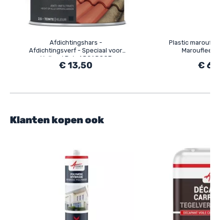
Afdichtingshars -
Plastic maroufle
Afdichtingsverf - Speciaal voor
Maroufleers
Hellend Dak: ARCAROOF
€ 13,50
€ 6,
Klanten kopen ook