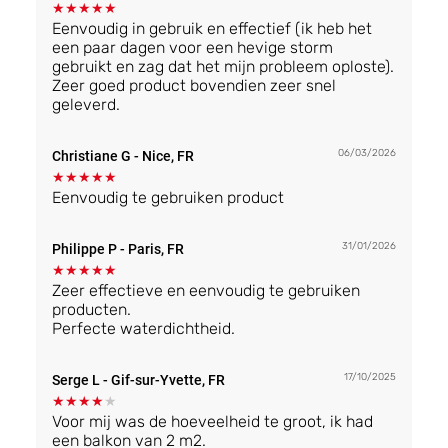
★
★
★
★
★
Eenvoudig in gebruik en effectief (ik heb het
een paar dagen voor een hevige storm
gebruikt en zag dat het mijn probleem oploste).
Zeer goed product bovendien zeer snel
geleverd.
06/03/2026
Christiane G
- Nice, FR
★
★
★
★
★
Eenvoudig te gebruiken product
31/01/2026
Philippe P
- Paris, FR
★
★
★
★
★
Zeer effectieve en eenvoudig te gebruiken
producten.
Perfecte waterdichtheid.
17/10/2025
Serge L
- Gif-sur-Yvette, FR
★
★
★
★
★
Voor mij was de hoeveelheid te groot, ik had
een balkon van 2 m2.