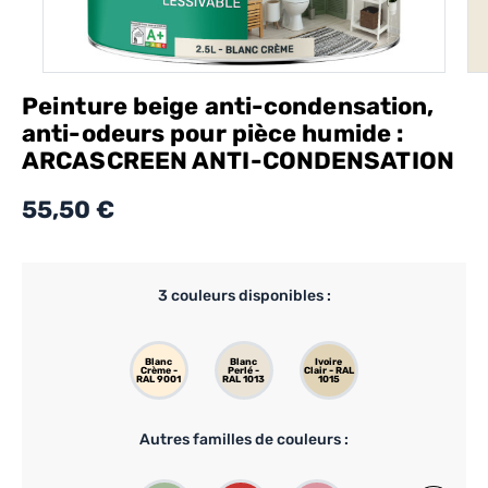
Peinture beige anti-condensation,
anti-odeurs pour pièce humide :
ARCASCREEN ANTI-CONDENSATION
55,50 €
3
couleurs disponibles :
Blanc
Blanc
Ivoire
Crème -
Perlé -
Clair - RAL
RAL 9001
RAL 1013
1015
Autres familles de couleurs :