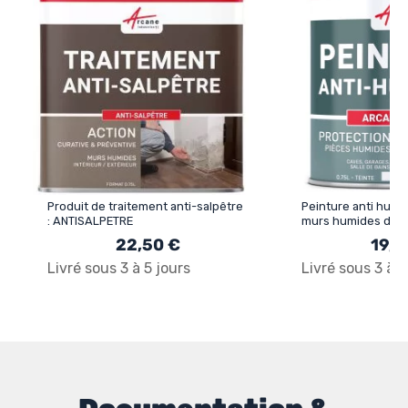
Produit de traitement anti-salpêtre
Peinture anti humi
: ANTISALPETRE
murs humides de sa
cave : ARCASCREEN
22,50 €
19,5
Livré sous 3 à 5 jours
Livré sous 3 à 5