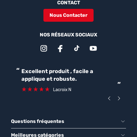
CONTACT
Nous Contacter
NOS RÉSEAUX SOCIAUX
“
“
Excellent produit , facile a
Parfait pour une bonne
applique et robuste.
ét
”
ca
Lacroix N
Questions fréquentes
Meilleures catégories