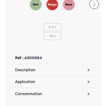
Vert
Rouge
Rose
Noir
Jaun
2.5 L
10 L
Réf :
6300884
Description
Application
Consommation