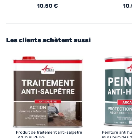
peinture
ciment etancheite
10,50 €
10,50
Les clients achètent aussi
Produit de traitement anti-salpêtre
Peinture anti humi
: ANTISALPETRE
murs humides de sa