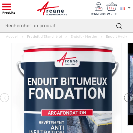
Produits
CONNEXION
PANIER
Accueil
Produit d’Étanchéité
Enduit - Mortier
Enduit Hydrofu