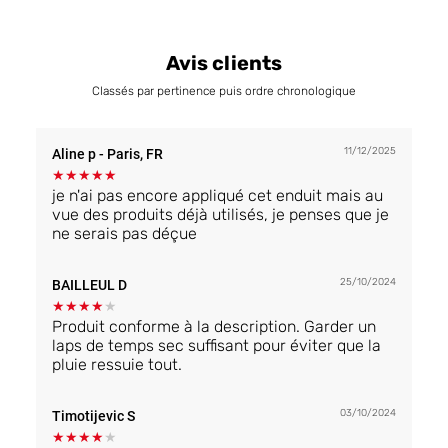
Avis clients
Classés par pertinence puis ordre chronologique
11/12/2025
Aline p
- Paris, FR
★
★
★
★
★
je n'ai pas encore appliqué cet enduit mais au
vue des produits déjà utilisés, je penses que je
ne serais pas déçue
25/10/2024
BAILLEUL D
★
★
★
★
★
Produit conforme à la description. Garder un
laps de temps sec suffisant pour éviter que la
pluie ressuie tout.
03/10/2024
Timotijevic S
★
★
★
★
★