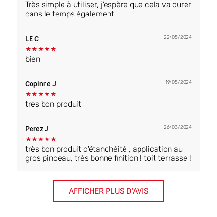
Très simple à utiliser, j’espère que cela va durer
dans le temps également
22/05/2024
LE C
★
★
★
★
★
bien
19/05/2024
Copinne J
★
★
★
★
★
tres bon produit
26/03/2024
Perez J
★
★
★
★
★
très bon produit d'étanchéité , application au
gros pinceau, très bonne finition ! toit terrasse !
AFFICHER PLUS D'AVIS