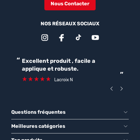
Nous Contacter
NOS RÉSEAUX SOCIAUX
“
“
Excellent produit , facile a
Parfait pour une bonne
applique et robuste.
ét
”
ca
Lacroix N
Questions fréquentes
Meilleures catégories