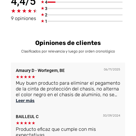
4,4/5
★
4
★
3
★★★★★
★★★★★
★
2
9 opiniones
★
1
Opiniones de clientes
Clasificados por relevancia y luego por orden cronológico
06/11/2025
Amaury D
- Wortegem, BE
★
★
★
★
★
Muy buen producto para eliminar el pegamento
de la cinta de protección del chasis, no alterna
el color negro en el chasis de aluminio, no se
decolora. Producto de primera calidad para
Leer más
carpinteros. (no se prueba en películas de PVC
o Renolit) solo se prueba en chasis de aluminio
30/09/2024
BAILLEUL C
★
★
★
★
★
Producto eficaz que cumple con mis
expectativas