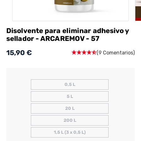
Disolvente para eliminar adhesivo y
sellador - ARCAREMOV - 57
15,90 €
(9 Comentarios)
0,5 L
5 L
20 L
200 L
1,5 L (3 x 0,5 L)