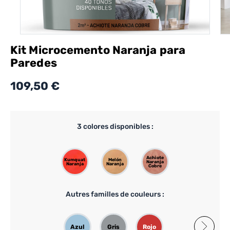
Kit Microcemento Naranja para
Paredes
109,50 €
3
colores disponibles :
Achiote
Kumquat
Melón
Naranja
Naranja
Naranja
Cobre
Autres familles de couleurs :
Azul
Gris
Rojo
Rosa
Verde