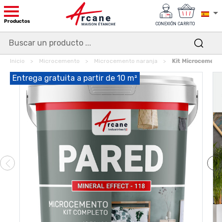
Productos
CONEXIÓN
CARRITO
Inicio
Microcemento
Microcemento naranja
Kit Microcement
Entrega gratuita a partir de 10 m²