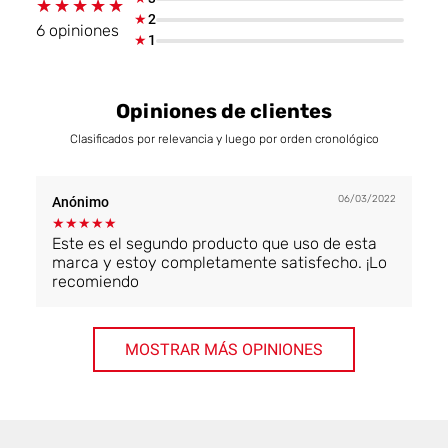
★★★★★
★★★★★
★
2
6 opiniones
★
1
Opiniones de clientes
Clasificados por relevancia y luego por orden cronológico
06/03/2022
Anónimo
★
★
★
★
★
Este es el segundo producto que uso de esta
marca y estoy completamente satisfecho. ¡Lo
recomiendo
MOSTRAR MÁS OPINIONES