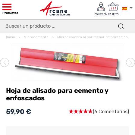
Productos
CONEXIÓN
CARRITO
Inicio
Microcemento
Microcemento al por menor: Imprimación, A
Hoja de alisado para cemento y
enfoscados
59,90 €
(6 Comentarios)