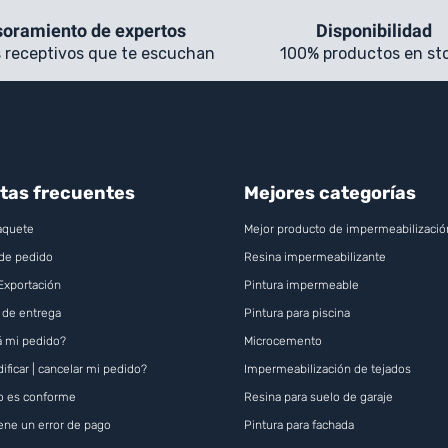
oramiento de expertos
Disponibilidad
 receptivos que te escuchan
100% productos en st
tas frecuentes
Mejores categorías
aquete
Mejor producto de impermeabilizació
de pedido
Resina impermeabilizante
 Exportación
Pintura impermeable
 de entrega
Pintura para piscina
 mi pedido?
Microcemento
ficar | cancelar mi pedido?
Impermeabilización de tejados
o es conforme
Resina para suelo de garaje
iene un error de pago
Pintura para fachada