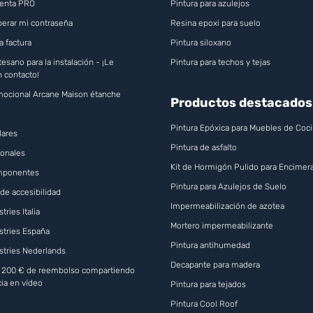
uenta PRO
Pintura para azulejos
erar mi contraseña
Resina epoxi para suelo
a factura
Pintura siloxano
esano para la instalación - ¡Le
Pintura para techos y tejas
 contacto!
ocional Arcane Maison étanche
Productos destacados
Pintura Epóxica para Muebles de Coc
lares
Pintura de asfalto
onales
Kit de Hormigón Pulido para Encimera
omponentes
Pintura para Azulejos de Suelo
de accesibilidad
Impermeabilización de azotea
tries Italia
Mortero impermeabilizante
stries España
Pintura antihumedad
stries Nederlands
Decapante para madera
a 200 € de reembolso compartiendo
cia en vídeo
Pintura para tejados
Pintura Cool Roof