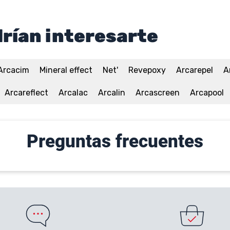
rían interesarte
Arcacim
Mineral effect
Net'
Revepoxy
Arcarepel
A
Arcareflect
Arcalac
Arcalin
Arcascreen
Arcapool
Preguntas frecuentes