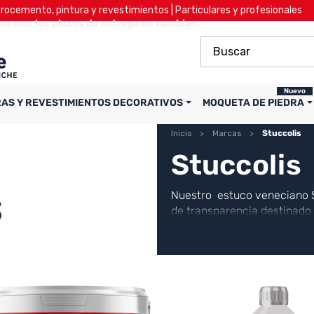
ocemento, pintura y revestimientos | Particulares y profesionales
verano: los plazos de entrega no cambian.
Nuevo
RAS Y REVESTIMIENTOS DECORATIVOS
MOQUETA DE PIEDRA
Inicio
Marcas
Stuccolis
Stuccolis
Nuestro
estuco veneciano 
de transparencia destinado 
disponible en 12 colores. S
cera. También disponible en
y la cera de acabado.