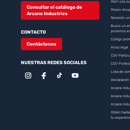
Abrir una c
Consultar el catálogo de
Deseo recup
Arcane Industries
Necesito un
Busco un art
ponemos en
CONTACTO
Código prom
Contáctenos
Aviso legal
CGV Particu
NUESTRAS REDES SOCIALES
CGV Profesi
Lista de c
Declaración 
Arcane Indus
Arcane Indu
Arcane Indu
Obtén hast
tu experien