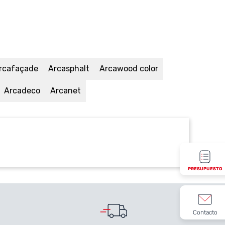
rcafaçade
Arcasphalt
Arcawood color
Arcadeco
Arcanet
PRESUPUESTO
Contacto