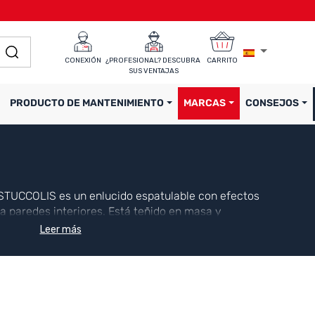
CONEXIÓN
¿PROFESIONAL? DESCUBRA 
CARRITO
SUS VENTAJAS
PRODUCTO DE MANTENIMIENTO
MARCAS
CONSEJOS
STUCCOLIS es un enlucido espatulable con efectos
a paredes interiores. Está teñido en masa y
e puede dejar sin protección o proteger con una
Leer más
 forma de kit que contiene la imprimación, el estuco