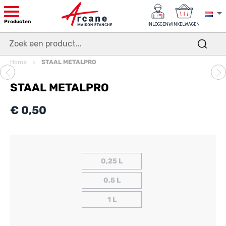
Producten
INLOGGEN
WINKELWAGEN
Home
STAAL METALPRO
STAAL METALPRO
€ 0,50
0,25 L
0,5 L
1 L